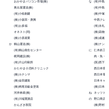
おかやまパソコン市場(株)
な
(有)中島呉
奥出屋運送(株)
(有)中島書
(有)小椋創建
(株)中塚建
(株)小坂田・庚興
中西クレー
(有)お多福
(有)永礼産
オネスト(同)
(株)凪物流
(株)小原産業
(株)成遂建
か
鶴山運送(株)
(株)ナン
(有)鶴山衛生センター
に
仁木鉄工(株
梶岡建設(株)
肉・魚・鍋 
(有)片山印刷所
(医)西下病
かたやま小児科クリニック
西日本環境測
(株)カナシマ
西日本電信電
(株)金田建装
日本キャタ
(株)柄尾谷鈑金塗装
(株)日本
河井林産(株)
ね
ネッツトヨタ
(有)川端寛酒店
の
野口商店
かんざき医院
(株)野村