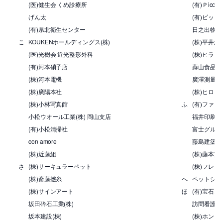
(医)健生会 くめ診療所
(有)Ｐico
げん太
(有)ビッグ
(有)県北衛生センター
日之出物産(
こ
KOUKENホールディングス(株)
(株)平井組
(医)光樹会 近光整形外科
(株)ヒラ
(有)河本硝子店
蒜山食品加工
(株)河本電機
廣澤測量設計
(株)廣陽本社
(株)ヒロタ
(株)小林写真館
ふ
(有)ファ
小松ウオール工業(株) 岡山支店
福井印刷(株
(有)小松清掃社
富士グルー
con amore
藤島建築
(株)近藤組
(株)藤本塗
さ
(株)サーキュラーペット
(株)フレッ
(株)斎藤撚糸
へ
ペットショ
(株)サインアート
ほ
(有)宝石お
坂田砕石工業(株)
訪問看護ス
坂本建設(株)
(株)ホン