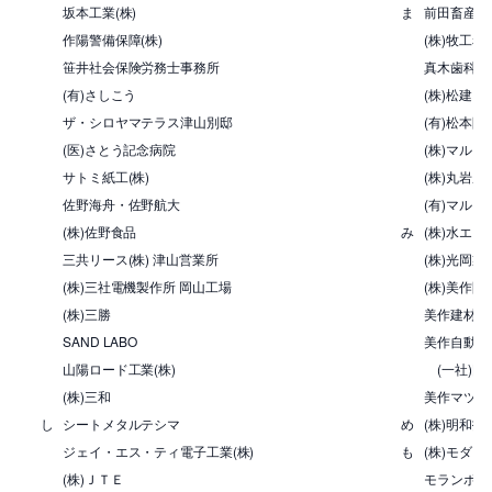
坂本工業(株)
ま
前田畜産運送
作陽警備保障(株)
(株)牧工務
笹井社会保険労務士事務所
真木歯科医
(有)さしこう
(株)松建
ザ・シロヤマテラス津山別邸
(有)松本防
(医)さとう記念病院
(株)マルイ
サトミ紙工(株)
(株)丸岩産
佐野海舟・佐野航大
(有)マルフ
(株)佐野食品
み
(株)水エ
三共リース(株) 津山営業所
(株)光岡製
(株)三社電機製作所 岡山工場
(株)美作開
(株)三勝
美作建材(株
SAND LABO
美作自動車整
山陽ロード工業(株)
(一社)岡
(株)三和
美作マツダ
し
シートメタルテシマ
め
(株)明和技
ジェイ・エス・ティ電子工業(株)
も
(株)モダン
(株)ＪＴＥ
モランボン