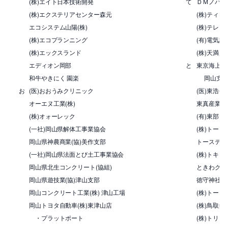
(株)エイト日本技術開発
て
ＤＭノバフ
(株)エクステリアセンター森元
(株)ティー
エコシステム山陽(株)
(株)テレビ
(株)エコプランニング
(有)電気設
(株)エックスランド
(株)天満屋
エディオン岡部
と
東京海上日
和牛やきにく 園楽
岡山支店
お
(医)おおうみクリニック
(医)東浩会
オーエヌ工業(株)
東真産業(
(株)オォーレック
(有)東部
(一社)岡山県解体工事業協会
(株)トー
岡山県神農商業(協)美作支部
トーステ(株
(一社)岡山県法面とび土工事業協会
(株)トキア
岡山県北生コンクリート(協組)
ときわグル
岡山県遊技業(協)津山支部
徳守神社
岡山コンクリート工業(株) 津山工場
(株)トー
岡山トヨタ自動車(株)東津山店
(株)鳥取銀
・プラットポート
(株)トリゴ