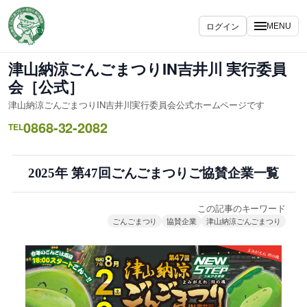
内
容
ログイン
MENU
を
ス
津山納涼ごんごまつりIN吉井川 実行委員
キ
会［公式］
ッ
津山納涼ごんごまつりIN吉井川実行委員会公式ホームページです
プ
0868-32-2082
TEL
2025年 第47回ごんごまつりご協賛企業一覧
この記事のキーワード
ごんごまつり
協賛企業
津山納涼ごんごまつり