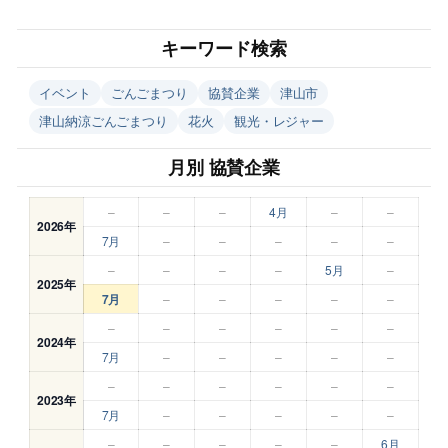
キーワード検索
イベント
ごんごまつり
協賛企業
津山市
津山納涼ごんごまつり
花火
観光・レジャー
月別 協賛企業
–
–
–
4月
–
–
2026年
7月
–
–
–
–
–
–
–
–
–
5月
–
2025年
7月
–
–
–
–
–
–
–
–
–
–
–
2024年
7月
–
–
–
–
–
–
–
–
–
–
–
2023年
7月
–
–
–
–
–
–
–
–
–
–
6月