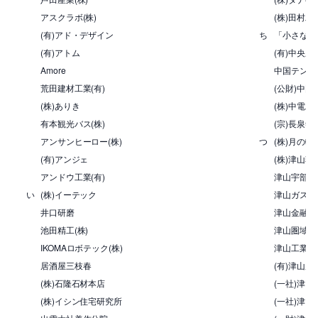
アスクラボ(株)
(株)田村工
(有)アド・デザイン
ち
「小さな親
(有)アトム
(有)中央
Amore
中国テント(
荒田建材工業(有)
(公財)中
(株)ありき
(株)中電
有本観光バス(株)
(宗)長泉寺
アンサンヒーロー(株)
つ
(株)月の輪
(有)アンジェ
(株)津山朝
アンドウ工業(有)
津山宇部生
い
(株)イーテック
津山ガス(株
井口研磨
津山金融懇
池田精工(株)
津山圏域工
IKOMAロボテック(株)
津山工業原料
居酒屋三枝春
(有)津山産
(株)石隆石材本店
(一社)津
(株)イシン住宅研究所
(一社)津