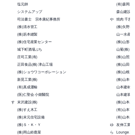
塩元帥
(有)森岡林
システムアップ
森山建設(株
司法書士 宗本康紀事務所
や
焼肉 千恵
(株)清水管工
(株)矢野教
(株)笏本縫製
山一水産(株
(株)住宅産業センター
(株)山形電
城下町酒場ぶち
山菊(株)
庄司工業(有)
(株)山照
正田食品(株) 津山工場
(株)山田養
(株)ショウワコーポレーション
(株)山根工
新晃工業(株)
(株)山本仮
(有)真成運輸
山本建材(株
(医)仁聖会 小畑醫院
山本建装
す
末沢建設(株)
(株)山本工
(株)すえ木工
(有)山本商
(株)末元住宅設備
(有)山本精
(株)Ｓ・Ｋ・Ｙ
ゆ
友伸工業(有
(株)岡山鈴鹿屋
ら
Lounge 彩