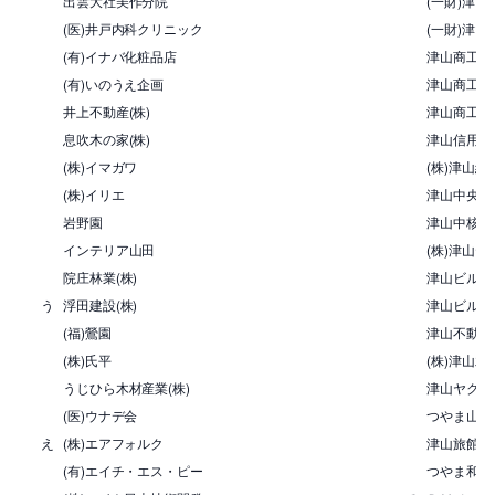
出雲大社美作分院
(一財)津
(医)井戸内科クリニック
(一財)津山
(有)イナバ化粧品店
津山商工会
(有)いのうえ企画
津山商工会
井上不動産(株)
津山商工会
息吹木の家(株)
津山信用金
(株)イマガワ
(株)津山
(株)イリエ
津山中央ロ
岩野園
津山中核工
インテリア山田
(株)津山テ
院庄林業(株)
津山ビル管理
う
浮田建設(株)
津山ビルメ
(福)鶯園
津山不動産
(株)氏平
(株)津山
うじひら木材産業(株)
津山ヤクル
(医)ウナデ会
つやま山下
え
(株)エアフォルク
津山旅館組
(有)エイチ・エス・ピー
つやま和牛