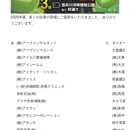
2025年度、多くの企業の皆様にご協賛をいただきました。 ありがと
うございます。
あ
(株)アークコンサルタント
た
ダイオーペ
(株)アーヴァンマエハラ
大進建設(株
(株)アイエス警備保障
(株)大東
(株)アイシーエム
(有)大文字
(株)アイテック・ツリタニ
(株)大環
(株)アイリス
高倉建設(有
(一財)赤堀病院 赤堀クリニック
(株)高橋
赤松石油(有)
(医)高見徳
アクサ生命保険(株)
タカラ産業(
(有)アクティ
(株)多胡本
(株)アサヒコーポレーション
(有)田中化
(株)アサンテ
田中実業(株
芦田産業(株)
(株)タナベ