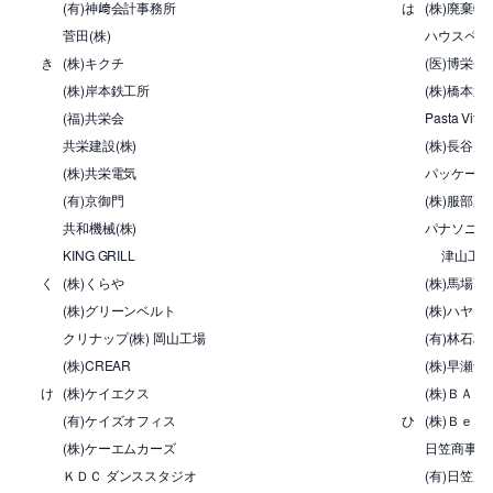
(有)神﨑会計事務所
は
(株)廃棄物
菅田(株)
ハウスペイ
き
(株)キクチ
(医)博栄
(株)岸本鉄工所
(株)橋本通
(福)共栄会
Pasta Vita
共栄建設(株)
(株)長谷川
(株)共栄電気
パッケージ
(有)京御門
(株)服部薬
共和機械(株)
パナソニッ
KING GRILL
津山工
く
(株)くらや
(株)馬場商
(株)グリーンベルト
(株)ハヤシ
クリナップ(株) 岡山工場
(有)林
(株)CREAR
(株)早瀬食
け
(株)ケイエクス
(株)ＢＡＮ
(有)ケイズオフィス
ひ
(株)Ｂｅコ
(株)ケーエムカーズ
日笠商事(株
ＫＤＣ ダンススタジオ
(有)日笠農