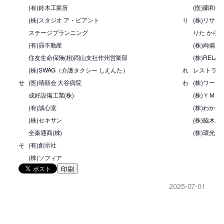
(有)鈴木工業所
(医)蘭和会
(株)スタジオ ア・ビアント
り
(株)リサー
ステージプランニング
りた から
(有)昴不動産
(株)両備シ
住友生命保険(相)岡山支社作州営業部
(株)RELAT
(株)SWAG（介護タクシー しえんた）
れ
レストラン
せ
(医)晴顕会 大谷病院
わ
(株)ワード
成好設備工業(株)
(株)ＹＭ
(有)誠心堂
(株)わか
(株)セキサン
(株)脇木工
全秦通商(株)
(株)環光
そ
(有)創示社
(株)ソフィア
印刷
2025-07-01