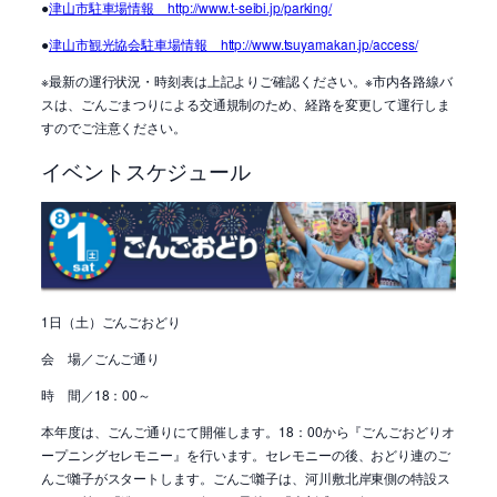
●
津山市駐車場情報 http://www.t-seibi.jp/parking/
●
津山市観光協会駐車場情報 http://www.tsuyamakan.jp/access/
※最新の運行状況・時刻表は上記よりご確認ください。※市内各路線バ
スは、ごんごまつりによる交通規制のため、経路を変更して運行しま
すのでご注意ください。
イベントスケジュール
1日（土）ごんごおどり
会 場／ごんご通り
時 間／18：00～
本年度は、ごんご通りにて開催します。18：00から『ごんごおどりオ
ープニングセレモニー』を行います。セレモニーの後、おどり連のご
んご囃子がスタートします。ごんご囃子は、河川敷北岸東側の特設ス