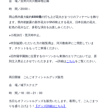
会 場／吉井川河川敷緑地公園
時 間／20:00～
岡山県内最大級約
8300発
の打ち上げ花火がまつりのフィナーレを飾り
ます。県内初披露の新作花火やSNS映えする花火、日本伝統の花火、
虹色の花火など、多彩な演出をお楽しみください。
※小雨決行・荒天時中止。
※特別協賛いただいた方の観覧席は、河川敷南岸にご用意していま
す。チケットをもってご来場ください。
※旧作陽学園側に位置するローソンから東側のエリアにおいては、原
則立入禁止とさせていただきます。→詳細は
こちら
をご覧ください。
両日開催 ごんごオフィシャルグッズ販売
会 場／城下スクエア
時 間／18：00～21：00
当日も
オフィシャルグッズを販売いたします。着用して、ごんごまつ
りを盛り上げよう！
【グッズ詳細はこちら】