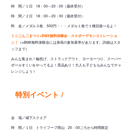
時 間／１日 18：00～20：00（最終受付）
時 間／２日 18：00～20：00（最終受付）
料 金／メダル３枚 500円・・・
メダル１枚で１種目遊べるよ！
ミニごんごまつり
+
BMX無料体験会・スケボーデモンストレーショ
ン
！
（※BMX無料体験会には身長の参加基準があります。詳細はスタ
ッフまで）
みんな集まれ！輪投げ、ストラックアウト、ヨーヨーつり、スーパー
ボールすくいをやってるよ！景品あり！大人も子どももみんなでチャ
レンジしよう！
特
別イベント /
会 場／城下スクエア
時 間／１日 トライフープ岡山 20：00ごろから時間限定