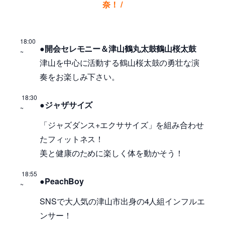
奈！
/
18:00
●開会セレモニー＆津山鶴丸太鼓鶴山桜太鼓
~
津山を中心に活動する鶴山桜太鼓の勇壮な演
奏をお楽しみ下さい。
18:30
●ジャザサイズ
~
「ジャズダンス+エクササイズ」を組み合わせ
たフィットネス！
美と健康のために楽しく体を動かそう！
18:55
●PeachBoy
~
SNSで大人気の津山市出身の4人組インフルエ
ンサー！