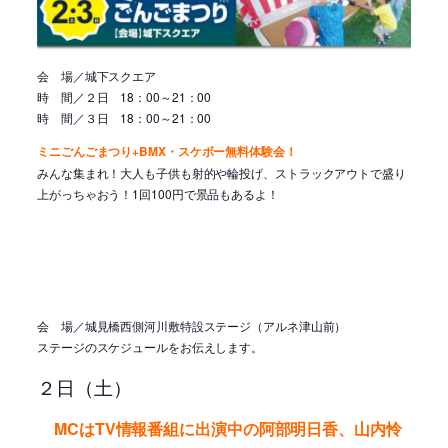
会 場／
城下スクエア
時 間／２日 18：00～21：00
時 間／３日 18：00～21：00
ミニごんごまつり
+
BMX・スケボー無料体験会
！
みんな集まれ！大人も子供も射的や輪投げ、ストラックアウトで盛り
上がっちゃおう！1回100円で景品もあるよ！
会 場／城見橋西側河川敷特設ステージ（アルネ津山前）
ステージのスケジュールをお伝えします。
２日（土）
MCはTV情報番組に出演中の阿部明日香、山内怜