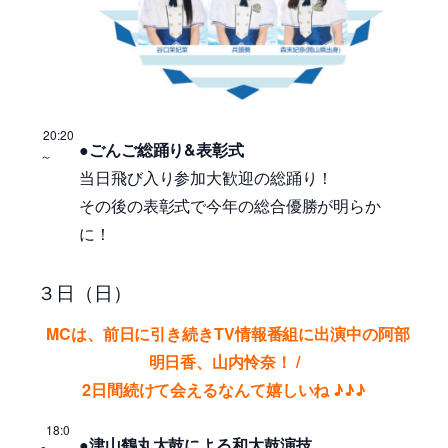
20:20
●ごんご総踊り&表彰式
～
当日飛び入り参加大歓迎の総踊り！
その後の表彰式で今年の総合優勝が明らか
に！
３日（日）
MCは、前日に引き続きTV情報番組に出演中の阿部
明日香、山内怜奈！
/
2日間続けて会えるなんて嬉しいね
♪
♪
♪
18:0
●津山鶴丸太鼓による和太鼓演技