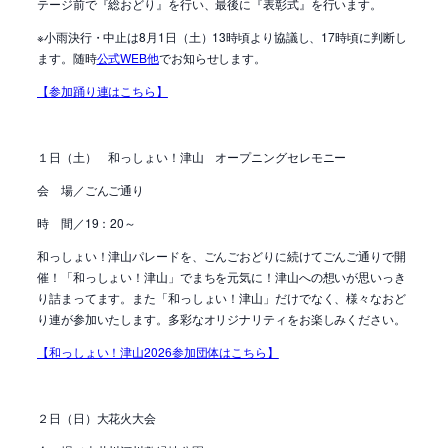
テージ前で『総おどり』を行い、最後に『表彰式』を行います。
※小雨決行・中止は8月1日（土）13時頃より協議し、17時頃に判断し
ます。随時
公式WEB他
でお知らせします。
【参加踊り連はこちら】
１日（土） 和っしょい！津山 オープニングセレモニー
会 場／ごんご通り
時 間／19：20～
和っしょい！津山パレードを、ごんごおどりに続けてごんご通りで開
催！「和っしょい！津山」でまちを元気に！津山への想いが思いっき
り詰まってます。また「和っしょい！津山」だけでなく、様々なおど
り連が参加いたします。多彩なオリジナリティをお楽しみください。
【和っしょい！津山2026参加団体はこちら】
２日（日）大花火大会