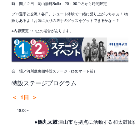
時 間／２日 岡山湯郷Belle 20：00ごろから時間限定
プロ選手と交流！各日、シュート体験で一緒に盛り上がっちゃぉ！ 物
販もあるよ！お気に入りの選手のグッズをゲットできるかな～？
※内容変更・中止の場合があります。
会 場／河川敷東側特設ステージ（ゆめマート前）
特設ステージプログラム
＜
1日
＞
18:00~
●鶴丸太鼓
津山市を拠点に活動する和太鼓団体