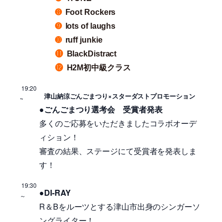
➑
Foot Rockers
➒
lots of laughs
➓
ruff junkie
⓫
BlackDistract
⓬
H2M初中級クラス
19:20
津山納涼ごんごまつり×スターダストプロモーション
~
●
ごんごまつり選考会 受賞者発表
多くのご応募をいただきましたコラボオーデ
ィション！
審査の結果、ステージにて受賞者を発表しま
す！
19:30
●DI-RAY
～
R＆Bをルーツとする津山市出身のシンガーソ
ングライター！