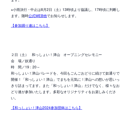
※小雨決行・中止は8月2日（土）13時頃より協議し、17時頃に判断し
ます。随時
公式WEB他
でお知らせします。
【参加踊り連はこちら】
２日（土） 和っしょい！津山 オープニングセレモニー
会 場／奴通り
時 間／19：20～
和っしょい！津山パレードを、今回もごんごおどりに続けて奴通りで
開催！「和っしょい！津山」でまちを元気に！津山への想いが思いっ
きり詰まってます。また「和っしょい！津山」だけでなく、様々なお
どり連が参加いたします。多彩なオリジナリティをお楽しみくださ
い。
【和っしょい！津山2024参加団体はこちら】