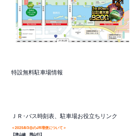
特設無料駐車場情報
ＪＲ･バス時刻表、駐車場お役立ちリンク
＜2025/8/3㊐のJR増便について＞
【津山線 岡山行】