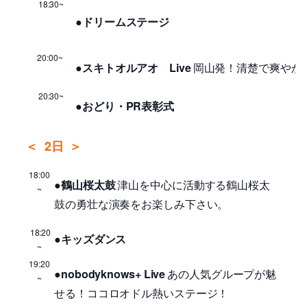
18:30~
●ドリームステージ
20:00~
●スキトオルアオ Live
岡山発！清楚で爽やか
20:30~
●おどり・PR表彰式
＜
2日
＞
18:00
●鶴山桜太鼓
津山を中心に活動する鶴山桜太
~
鼓の勇壮な演奏をお楽しみ下さい。
18:20
●キッズダンス
~
19:20
●nobodyknows+ Live
あの人気グループが魅
~
せる！ココロオドル熱いステージ！