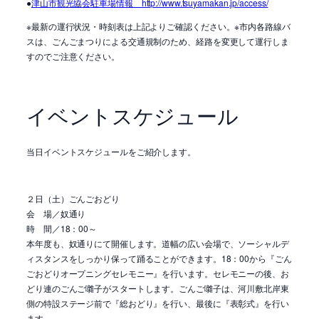
●
津山市観光協会駐車場情報 http://www.tsuyamakan.jp/access/
※最新の運行状況・時刻表は上記よりご確認ください。※市内各路線バ
スは、ごんごまつりによる交通規制のため、経路を変更して運行しま
すのでご注意ください。
イベントスケジュール
当日イベントスケジュールをご紹介します。
２日（土）ごんごおどり
会 場／奴通り
時 間／18：00～
本年度も、奴通りにて開催します。道幅の広い会場で、ソーシャルデ
ィスタンスをしっかり保って踊ることができます。18：00から『ごん
ごおどりオープニングセレモニー』を行います。セレモニーの後、お
どり連のごんご囃子がスタートします。ごんご囃子は、河川敷北岸東
側の特設ステージ前で『総おどり』を行い、最後に『表彰式』を行い
ます。