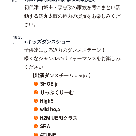
0～
初代津山城主・森忠政の家紋を背にまとい活
動する鶴丸太鼓の迫力の演技をお楽しみくだ
さい。
18:25
●キッズダンスショー
～
子供達による迫力のダンスステージ！
様々なジャンルのパフォーマンスをお楽しみ
ください。
【出演ダンスチーム
】
（出演順）
➊
SHOE jr
➋
りっぷくりーむ
➌
High5
➍
wild ho,a
➎
H2M UERIクラス
➏
SRA
➐
4TUNE