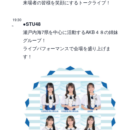
来場者の皆様を笑顔にするトークライブ！
19:30
●STU48
~
瀬戸内海7県を中心に活動するAKB４８の姉妹
グループ！
ライブパフォーマンスで会場を盛り上げま
す！