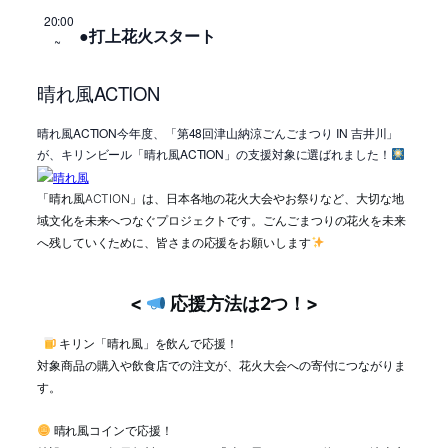
20:00
●打上花火スタート
~
晴れ風ACTION
晴れ風ACTION今年度、「第48回津山納涼ごんごまつり IN 吉井川」
が、キリンビール「晴れ風ACTION」の支援対象に選ばれました！
「晴れ風ACTION」は、日本各地の花火大会やお祭りなど、大切な地
域文化を未来へつなぐプロジェクトです。
ごんごまつりの花火を未来
へ残していくために、皆さまの応援をお願いします
<
応援方法は2つ！>
キリン「晴れ風」を飲んで応援！
対象商品の購入や飲食店での注文が、花火大会への寄付につながりま
す。
晴れ風コインで応援！