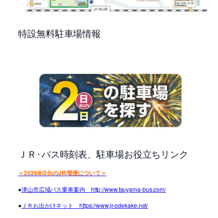
特設無料駐車場情報
ＪＲ･バス時刻表、駐車場お役立ちリンク
＜2026/8/2㊐のJR増便について＞
●
津山市広域バス乗車案内 http://www.tsuyama-bus.com/
●
ＪＲお出かけネット https://www.jr-odekake.net/