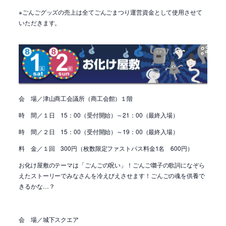
※ごんごグッズの売上は全てごんごまつり運営資金として使用させて
いただきます。
会 場／
津山商工会議所（商工会館）１階
時 間／１日 15：00（受付開始）～21：00（最終入場）
時 間／２日 15：00（受付開始）～19：00（最終入場）
料 金／１回 300円（枚数限定ファストパス料金1名 600円）
お化け屋敷のテーマは「ごんごの呪い」！ごんご囃子の歌詞になぞら
えたストーリーでみなさんを冷えびえさせます！ごんごの魂を供養で
きるかな…？
会 場／
城下スクエア