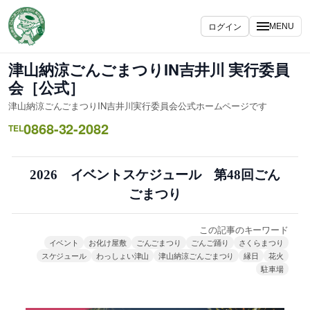
内
容
ログイン
MENU
を
ス
津山納涼ごんごまつりIN吉井川 実行委員
キ
会［公式］
ッ
津山納涼ごんごまつりIN吉井川実行委員会公式ホームページです
プ
0868-32-2082
TEL
2026 イベントスケジュール 第48回ごん
ごまつり
この記事のキーワード
イベント
お化け屋敷
ごんごまつり
ごんご踊り
さくらまつり
スケジュール
わっしょい津山
津山納涼ごんごまつり
縁日
花火
駐車場