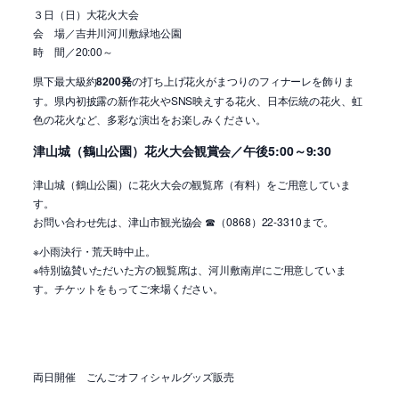
３日（日）大花火大会
会 場／吉井川河川敷緑地公園
時 間／20:00～
県下最大級約
8200発
の打ち上げ花火がまつりのフィナーレを飾りま
す。県内初披露の新作花火やSNS映えする花火、日本伝統の花火、虹
色の花火など、多彩な演出をお楽しみください。
津山城（鶴山公園）花火大会観賞会／午後5:00～9:30
津山城（鶴山公園）に花火大会の観覧席（有料）をご用意していま
す。
お問い合わせ先は、津山市観光協会 ☎（0868）22-3310まで。
※小雨決行・荒天時中止。
※特別協賛いただいた方の観覧席は、河川敷南岸にご用意していま
す。チケットをもってご来場ください。
両日開催 ごんごオフィシャルグッズ販売