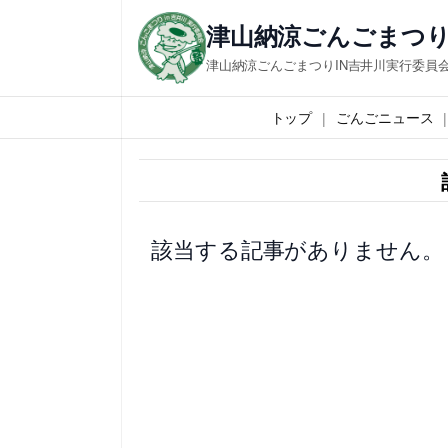
内
津山納涼ごんごまつり
容
津山納涼ごんごまつりIN吉井川実行委員
を
ス
トップ
ごんごニュース
キ
ッ
プ
該当する記事がありません。