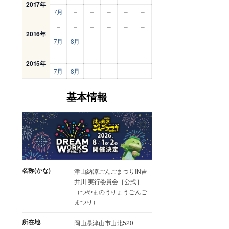
2017年
7月
–
–
–
–
–
–
–
–
–
–
–
2016年
7月
8月
–
–
–
–
–
–
–
–
–
–
2015年
7月
8月
–
–
–
–
基本情報
名称(かな)
津山納涼ごんごまつりIN吉
井川 実行委員会［公式］
（つやまのうりょうごんご
まつり）
所在地
岡山県津山市山北520