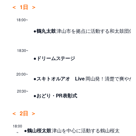
＜
1日
＞
18:00~
●鶴丸太鼓
津山市を拠点に活動する和太鼓団体
18:30~
●ドリームステージ
20:00~
●スキトオルアオ Live
岡山発！清楚で爽やか
20:30~
●おどり・PR表彰式
＜
2日
＞
18:00
●鶴山桜太鼓
津山を中心に活動する鶴山桜太
~