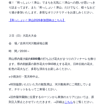
催！「和っしょい！津山」でまちを元気に！津山への想いが思いっき
り詰まってます。また「和っしょい！津山」だけでなく、様々なおど
り連が参加いたします。多彩なオリジナリティをお楽しみください。
【和っしょい！津山2026参加団体はこちら】
２日（日）大花火大会
会 場／吉井川河川敷緑地公園
時 間／20:00～
岡山県内最大級約
8300発
の打ち上げ花火がまつりのフィナーレを飾り
ます。県内初披露の新作花火やSNS映えする花火、日本伝統の花火、
虹色の花火など、多彩な演出をお楽しみください。
※小雨決行・荒天時中止。
※特別協賛いただいた方の観覧席は、河川敷南岸にご用意していま
す。チケットをもってご来場ください。
※旧作陽学園側に位置するローソンから東側のエリアにおいては、原
則立入禁止とさせていただきます。→詳細は
こちら
をご覧ください。