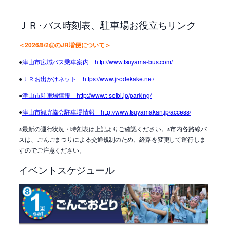
ＪＲ･バス時刻表、駐車場お役立ちリンク
＜2026/8/2㊐のJR増便について＞
●
津山市広域バス乗車案内 http://www.tsuyama-bus.com/
●
ＪＲお出かけネット https://www.jr-odekake.net/
●
津山市駐車場情報 http://www.t-seibi.jp/parking/
●
津山市観光協会駐車場情報 http://www.tsuyamakan.jp/access/
※最新の運行状況・時刻表は上記よりご確認ください。※市内各路線バ
スは、ごんごまつりによる交通規制のため、経路を変更して運行しま
すのでご注意ください。
イベントスケジュール