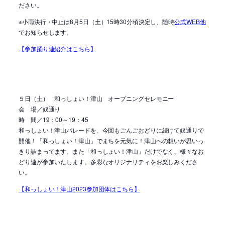
ださい。
※小雨決行・中止は8月5日（土）15時30分頃決定し、随時
公式WEB他
でお知らせします。
【参加踊り連紹介はこちら】
５日（土） 和っしょい！津山 オープニングセレモニー
会 場／奴通り
時 間／19：00～19：45
和っしょい！津山パレードを、今回もごんごおどりに続けて奴通りで
開催！「和っしょい！津山」でまちを元気に！津山への想いが思いっ
きり詰まってます。また「和っしょい！津山」だけでなく、様々なお
どり連が参加いたします。多彩なオリジナリティをお楽しみくださ
い。
【和っしょい！津山2023参加団体はこちら】