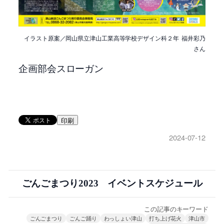
イラスト原案／岡山県立津山工業高等学校デザイン科２年 福井彩乃
さん
企画部会スローガン
印刷
2024-07-12
ごんごまつり2023 イベントスケジュール
この記事のキーワード
ごんごまつり
ごんご踊り
わっしょい津山
打ち上げ花火
津山市