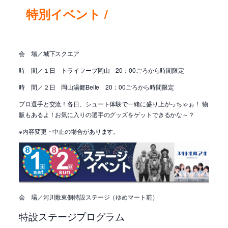
特
別イベント /
会 場／城下スクエア
時 間／１日 トライフープ岡山 20：00ごろから時間限定
時 間／２日 岡山湯郷Belle 20：00ごろから時間限定
プロ選手と交流！各日、シュート体験で一緒に盛り上がっちゃぉ！ 物
販もあるよ！お気に入りの選手のグッズをゲットできるかな～？
※内容変更・中止の場合があります。
会 場／河川敷東側特設ステージ（ゆめマート前）
特設ステージプログラム