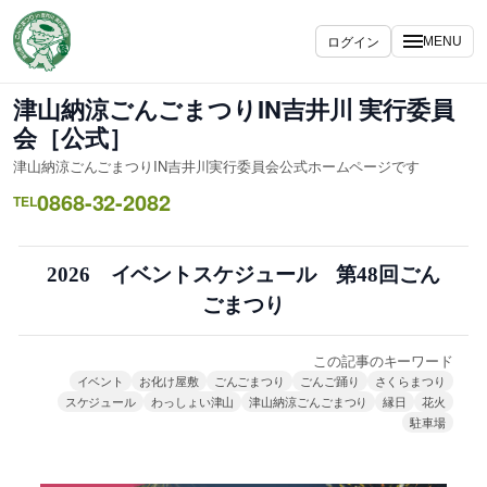
内
容
ログイン
MENU
を
ス
津山納涼ごんごまつりIN吉井川 実行委員
キ
会［公式］
ッ
津山納涼ごんごまつりIN吉井川実行委員会公式ホームページです
プ
0868-32-2082
TEL
2026 イベントスケジュール 第48回ごん
ごまつり
この記事のキーワード
イベント
お化け屋敷
ごんごまつり
ごんご踊り
さくらまつり
スケジュール
わっしょい津山
津山納涼ごんごまつり
縁日
花火
駐車場