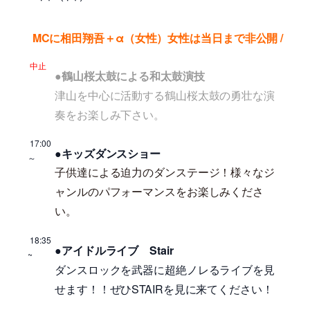
MCに
相田翔吾＋α（女性）女性は当日まで非公開 /
中止
●鶴山桜太鼓による和太鼓演技
津山を中心に活動する鶴山桜太鼓の勇壮な演
奏をお楽しみ下さい。
17:00
●キッズダンスショー
～
子供達による迫力のダンステージ！様々なジ
ャンルのパフォーマンスをお楽しみくださ
い。
18:35
●アイドルライブ Stair
~
ダンスロックを武器に超絶ノレるライブを見
せます！！ぜひSTAIRを見に来てください！