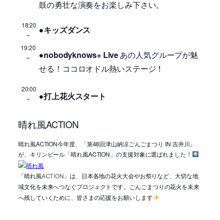
鼓の勇壮な演奏をお楽しみ下さい。
18:20
●キッズダンス
~
19:20
●nobodyknows+ Live
あの人気グループが魅
~
せる！ココロオドル熱いステージ！
20:00
●打上花火スタート
~
晴れ風ACTION
晴れ風ACTION今年度、「第48回津山納涼ごんごまつり IN 吉井川」
が、キリンビール「晴れ風ACTION」の支援対象に選ばれました！
「晴れ風ACTION」は、日本各地の花火大会やお祭りなど、大切な地
域文化を未来へつなぐプロジェクトです。
ごんごまつりの花火を未来
へ残していくために、皆さまの応援をお願いします