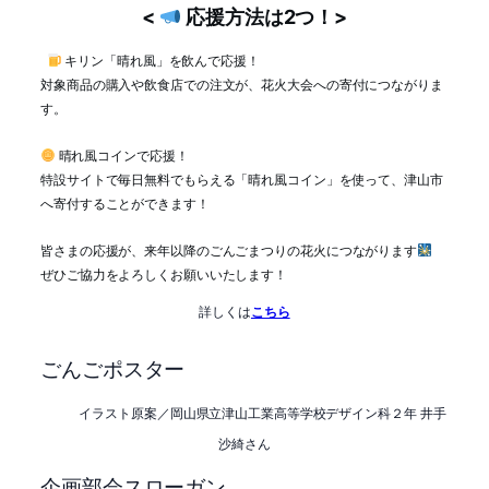
<
応援方法は2つ！>
キリン「晴れ風」を飲んで応援！
対象商品の購入や飲食店での注文が、花火大会への寄付につながりま
す。
晴れ風コインで応援！
特設サイトで毎日無料でもらえる「晴れ風コイン」を使って、津山市
へ寄付することができます！
皆さまの応援が、来年以降のごんごまつりの花火につながります
ぜひご協力をよろしくお願いいたします！
詳しくは
こちら
ごんごポスター
イラスト原案／岡山県立津山工業高等学校デザイン科２年 井手
沙綺さん
企画部会スローガン