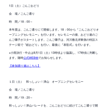
1日（土）ごんごおどり
会 場／ごんご通り
時 間／18：00～
本年度は、ごんご通りにて開催します。18：00から『ごんごおどりオ
ープニングセレモニー』を行います。セレモニーの後、おどり連のご
んご囃子がスタートします。ごんご囃子は、河川敷北岸東側の特設ス
テージ前で『総おどり』を行い、最後に『表彰式』を行います。
※小雨決行・中止は8月1日（土）13時頃より協議し、17時頃に判断し
ます。随時
公式WEB他
でお知らせします。
【参加踊り連はこちら】
１日（土） 和っしょい！津山 オープニングセレモニー
会 場／ごんご通り
時 間／19：20～
和っしょい！津山パレードを、ごんごおどりに続けてごんご通りで開