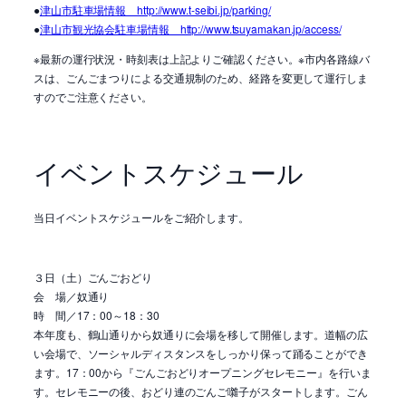
●
津山市駐車場情報 http://www.t-seibi.jp/parking/
●
津山市観光協会駐車場情報 http://www.tsuyamakan.jp/access/
※最新の運行状況・時刻表は上記よりご確認ください。※市内各路線バ
スは、ごんごまつりによる交通規制のため、経路を変更して運行しま
すのでご注意ください。
イベントスケジュール
当日イベントスケジュールをご紹介します。
３日（土）ごんごおどり
会 場／奴通り
時 間／17：00～18：30
本年度も、鶴山通りから奴通りに会場を移して開催します。道幅の広
い会場で、ソーシャルディスタンスをしっかり保って踊ることができ
ます。17：00から『ごんごおどりオープニングセレモニー』を行いま
す。セレモニーの後、おどり連のごんご囃子がスタートします。ごん