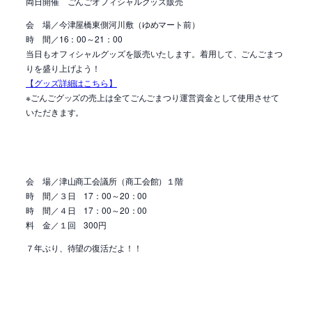
両日開催 ごんごオフィシャルグッズ販売
会 場／
今津屋橋東側河川敷（ゆめマート前）
時 間／16：00～21：00
当日も
オフィシャルグッズを販売いたします。着用して、ごんごまつ
りを盛り上げよう！
【グッズ詳細はこちら】
※ごんごグッズの売上は全てごんごまつり運営資金として使用させて
いただきます。
会 場／
津山商工会議所（商工会館）１階
時 間／３日 17：00～20：00
時 間／４日 17：00～20：00
料 金／１回 300円
７年ぶり、待望の復活だよ！！