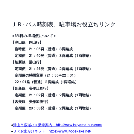
ＪＲ･バス時刻表、駐車場お役立ちリンク
＜8/4日のJR増便について＞
【
津山線 岡山行】
臨時便 21：05発（普通）３両編成
定期便 21：40発（普通）３両編成（1両増結）
【姫新線 勝山行】
定期便 21：46発（普通）２両編成
（1両増結）
定期便の時間変更（21：55⇒22：01）
22：01発（普通）
２両編成
（1両増結）
【姫新線 美作江見行】
定期便 21：02発（普通）
２両編成
（1両増結）
【因美線 美作加茂行】
定期便 20：53発（普通）
２両編成
（1両増結）
●
津山市広域バス乗車案内 http://www.tsuyama-bus.com/
●
ＪＲお出かけネット https://www.jr-odekake.net/