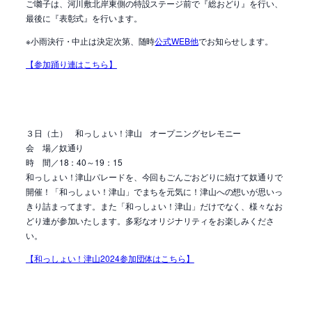
ご囃子は、河川敷北岸東側の特設ステージ前で『総おどり』を行い、
最後に『表彰式』を行います。
※小雨決行・中止は決定次第、随時
公式WEB他
でお知らせします。
【参加踊り連はこちら】
３日（土） 和っしょい！津山 オープニングセレモニー
会 場／奴通り
時 間／18：40～19：15
和っしょい！津山パレードを、今回もごんごおどりに続けて奴通りで
開催！「和っしょい！津山」でまちを元気に！津山への想いが思いっ
きり詰まってます。また「和っしょい！津山」だけでなく、様々なお
どり連が参加いたします。多彩なオリジナリティをお楽しみくださ
い。
【和っしょい！津山2024参加団体はこちら】