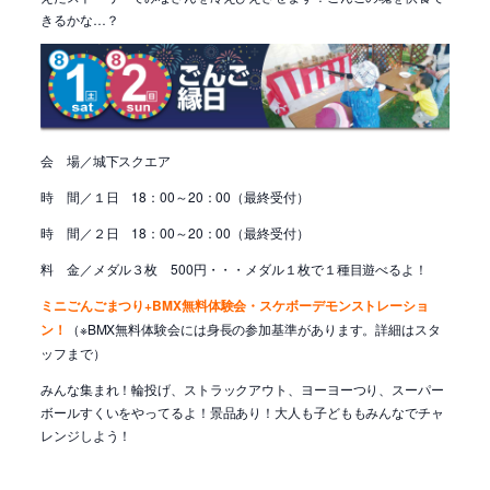
きるかな…？
会 場／
城下スクエア
時 間／１日 18：00～20：00（最終受付）
時 間／２日 18：00～20：00（最終受付）
料 金／メダル３枚 500円・・・
メダル１枚で１種目遊べるよ！
ミニごんごまつり
+
BMX無料体験会・スケボーデモンストレーショ
ン
！
（※BMX無料体験会には身長の参加基準があります。詳細はスタ
ッフまで）
みんな集まれ！輪投げ、ストラックアウト、ヨーヨーつり、スーパー
ボールすくいをやってるよ！景品あり！大人も子どももみんなでチャ
レンジしよう！