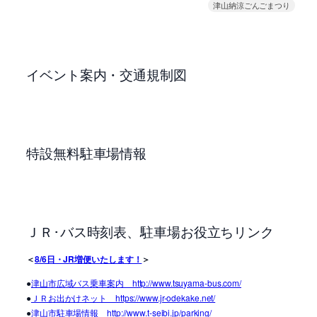
津山納涼ごんごまつり
イベント案内・交通規制図
特設無料駐車場情報
ＪＲ･バス時刻表、駐車場お役立ちリンク
＜
8/6日・JR増便いたします！
＞
●
津山市広域バス乗車案内 http://www.tsuyama-bus.com/
●
ＪＲお出かけネット https://www.jr-odekake.net/
●
津山市駐車場情報 http://www.t-seibi.jp/parking/