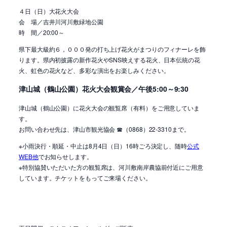
４日（日）大花火大会
会 場／吉井川河川敷緑地公園
時 間／20:00～
県下最大級約６，０００発の打ち上げ花火がまつりのフィナーレを飾
ります。県内初披露の新作花火やSNS映えする花火、日本伝統の花
火、虹色の花火など、多彩な演出をお楽しみください。
津山城（鶴山公園）花火大会観賞会／午後5:00～9:30
津山城（鶴山公園）に花火大会の観覧席（有料）をご用意していま
す。
お問い合わせ先は、津山市観光協会 ☎（0868）22-3310まで。
※小雨決行・順延・中止は8月4日（日）16時ごろ決定し、随時
公式
WEB他
でお知らせします。
※特別協賛いただいた方の観覧席は、河川敷南岸農協前付近にご用意
しています。チケットをもってご来場ください。