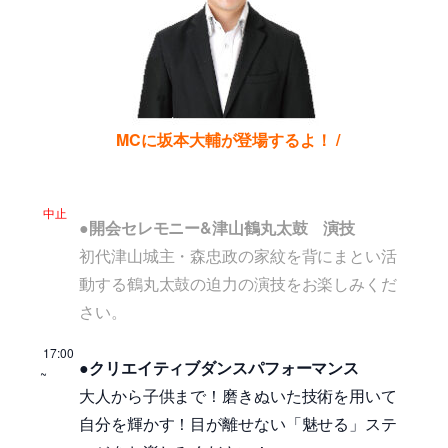
MCに
坂本大輔が登場するよ！ /
中止
●開会セレモニー&津山鶴丸太鼓 演技
初代津山城主・森忠政の家紋を背にまとい活
動する鶴丸太鼓の迫力の演技をお楽しみくだ
さい。
17:00
●クリエイティブダンスパフォーマンス
~
大人から子供まで！磨きぬいた技術を用いて
自分を輝かす！目が離せない「魅せる」ステ