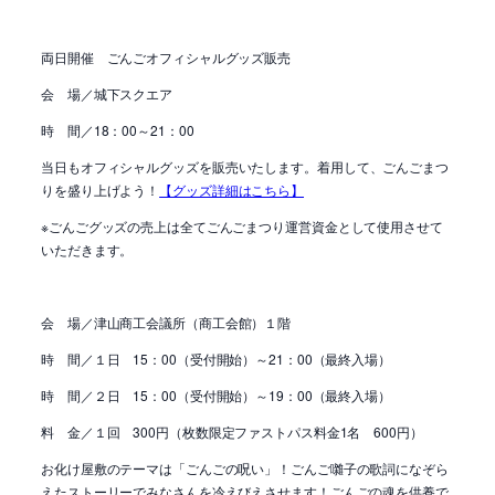
両日開催 ごんごオフィシャルグッズ販売
会 場／城下スクエア
時 間／18：00～21：00
当日も
オフィシャルグッズを販売いたします。着用して、ごんごまつ
りを盛り上げよう！
【グッズ詳細はこちら】
※ごんごグッズの売上は全てごんごまつり運営資金として使用させて
いただきます。
会 場／
津山商工会議所（商工会館）１階
時 間／１日 15：00（受付開始）～21：00（最終入場）
時 間／２日 15：00（受付開始）～19：00（最終入場）
料 金／１回 300円（枚数限定ファストパス料金1名 600円）
お化け屋敷のテーマは「ごんごの呪い」！ごんご囃子の歌詞になぞら
えたストーリーでみなさんを冷えびえさせます！ごんごの魂を供養で