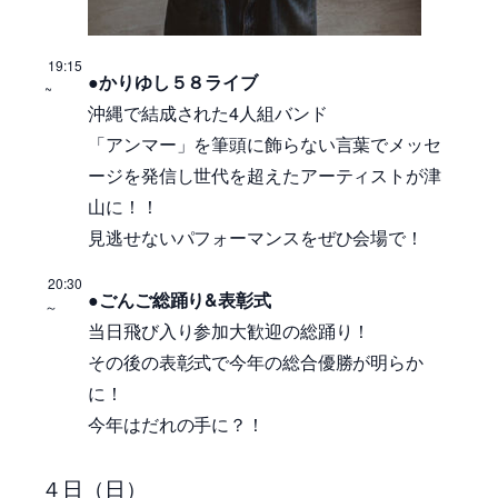
19:15
●かりゆし５８ライブ
~
沖縄で結成された4人組バンド
「アンマー」を筆頭に飾らない言葉でメッセ
ージを発信し世代を超えたアーティストが津
山に！！
見逃せないパフォーマンスをぜひ会場で！
20:30
●ごんご総踊り&表彰式
～
当日飛び入り参加大歓迎の総踊り！
その後の表彰式で今年の総合優勝が明らか
に！
今年はだれの手に？！
４日（日）