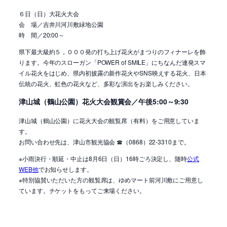
６日（日）大花火大会
会 場／吉井川河川敷緑地公園
時 間／20:00～
県下最大級約５，０００発の打ち上げ花火がまつりのフィナーレを飾
ります。今年のスローガン「POWER of SMILE」にちなんだ連発スマ
イル花火をはじめ、県内初披露の新作花火やSNS映えする花火、日本
伝統の花火、虹色の花火など、多彩な演出をお楽しみください。
津山城（鶴山公園）花火大会観賞会／午後5:00～9:30
津山城（鶴山公園）に花火大会の観覧席（有料）をご用意していま
す。
お問い合わせ先は、津山市観光協会 ☎（0868）22-3310まで。
※小雨決行・順延・中止は8月6日（日）16時ごろ決定し、随時
公式
WEB他
でお知らせします。
※特別協賛いただいた方の観覧席は、ゆめマート前河川敷にご用意し
ています。チケットをもってご来場ください。