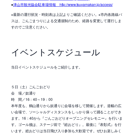
●
津山市観光協会駐車場情報 http://www.tsuyamakan.jp/access/
※最新の運行状況・時刻表は上記よりご確認ください。※市内各路線バ
スは、ごんごまつりによる交通規制のため、経路を変更して運行しま
すのでご注意ください。
イベントスケジュール
当日イベントスケジュールをご紹介します。
５日（土）ごんごおどり
会 場／奴通り
時 間／16：40～19：00
本年度も、鶴山通りから奴通りに会場を移して開催します。道幅の広
い会場で、ソーシャルディスタンスをしっかり保って踊ることができ
ます。16：40から『ごんごおどりオープニングセレモニー』を行いま
す。ゴール後は、ステージ前で『総おどり』。最後に『表彰式』を行
います。総おどりは当日飛び入り参加も大歓迎です。ぜひお楽しみく