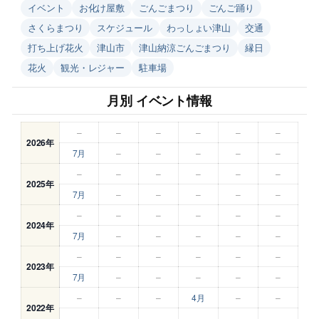
イベント
お化け屋敷
ごんごまつり
ごんご踊り
さくらまつり
スケジュール
わっしょい津山
交通
打ち上げ花火
津山市
津山納涼ごんごまつり
縁日
花火
観光・レジャー
駐車場
月別 イベント情報
–
–
–
–
–
–
2026年
7月
–
–
–
–
–
–
–
–
–
–
–
2025年
7月
–
–
–
–
–
–
–
–
–
–
–
2024年
7月
–
–
–
–
–
–
–
–
–
–
–
2023年
7月
–
–
–
–
–
–
–
–
4月
–
–
2022年
–
–
–
–
–
–