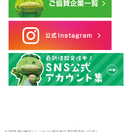
© 2026 津山納涼ごんごまつりIN吉井川 実行委員会［公式］