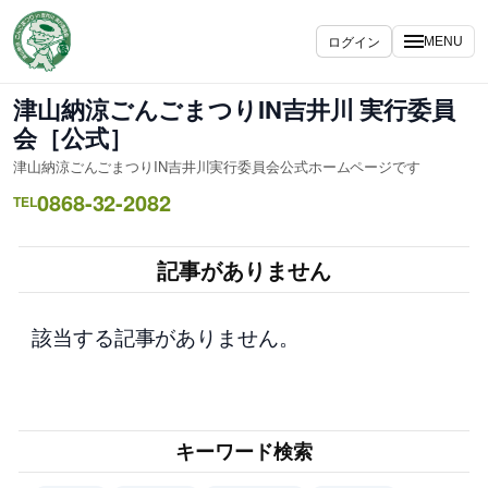
内
容
ログイン
MENU
を
ス
津山納涼ごんごまつりIN吉井川 実行委員
キ
会［公式］
ッ
津山納涼ごんごまつりIN吉井川実行委員会公式ホームページです
プ
0868-32-2082
TEL
記事がありません
該当する記事がありません。
キーワード検索