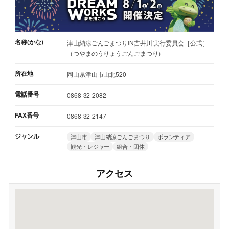
名称(かな)
津山納涼ごんごまつりIN吉井川 実行委員会［公式］
（つやまのうりょうごんごまつり）
所在地
岡山県津山市山北520
電話番号
0868-32-2082
FAX番号
0868-32-2147
ジャンル
津山市
津山納涼ごんごまつり
ボランティア
観光・レジャー
組合・団体
アクセス