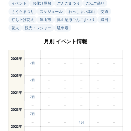
イベント
お化け屋敷
ごんごまつり
ごんご踊り
さくらまつり
スケジュール
わっしょい津山
交通
打ち上げ花火
津山市
津山納涼ごんごまつり
縁日
花火
観光・レジャー
駐車場
月別 イベント情報
–
–
–
–
–
–
2026年
7月
–
–
–
–
–
–
–
–
–
–
–
2025年
7月
–
–
–
–
–
–
–
–
–
–
–
2024年
7月
–
–
–
–
–
–
–
–
–
–
–
2023年
7月
–
–
–
–
–
–
–
–
4月
–
–
2022年
–
–
–
–
–
–