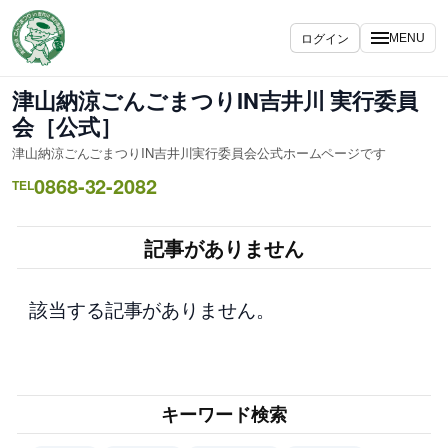
内
容
ログイン
MENU
を
ス
津山納涼ごんごまつりIN吉井川 実行委員
キ
会［公式］
ッ
津山納涼ごんごまつりIN吉井川実行委員会公式ホームページです
プ
0868-32-2082
TEL
記事がありません
該当する記事がありません。
キーワード検索