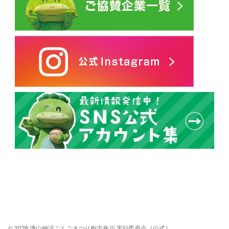
© 2026 津山納涼ごんごまつりIN吉井川 実行委員会［公式］