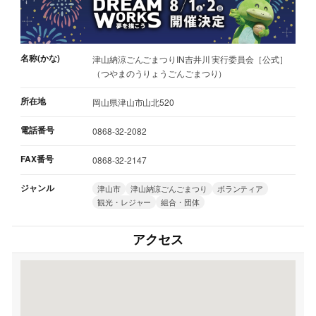
名称(かな)
津山納涼ごんごまつりIN吉井川 実行委員会［公式］
（つやまのうりょうごんごまつり）
所在地
岡山県津山市山北520
電話番号
0868-32-2082
FAX番号
0868-32-2147
ジャンル
津山市
津山納涼ごんごまつり
ボランティア
観光・レジャー
組合・団体
アクセス