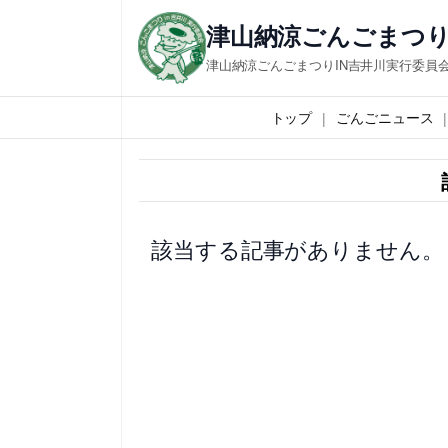
内
津山納涼ごんごまつり
容
津山納涼ごんごまつりIN吉井川実行委員
を
ス
トップ
ごんごニュース
キ
ッ
プ
該当する記事がありません。