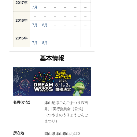
2017年
7月
–
–
–
–
–
–
–
–
–
–
–
2016年
7月
8月
–
–
–
–
–
–
–
–
–
–
2015年
7月
8月
–
–
–
–
基本情報
名称(かな)
津山納涼ごんごまつりIN吉
井川 実行委員会［公式］
（つやまのうりょうごんご
まつり）
所在地
岡山県津山市山北520