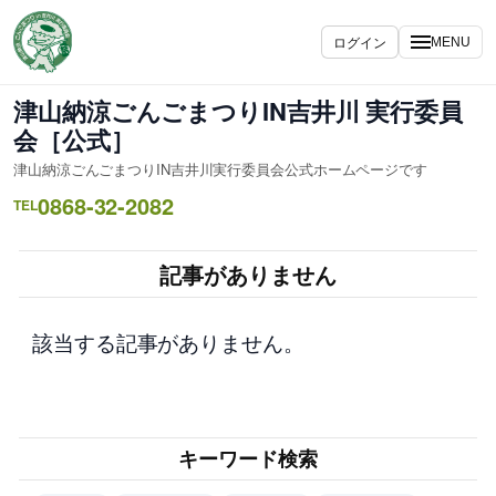
内
容
ログイン
MENU
を
ス
津山納涼ごんごまつりIN吉井川 実行委員
キ
会［公式］
ッ
津山納涼ごんごまつりIN吉井川実行委員会公式ホームページです
プ
0868-32-2082
TEL
記事がありません
該当する記事がありません。
キーワード検索