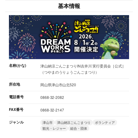
基本情報
名称(かな)
津山納涼ごんごまつりIN吉井川 実行委員会［公式］
（つやまのうりょうごんごまつり）
所在地
岡山県津山市山北520
電話番号
0868-32-2082
FAX番号
0868-32-2147
ジャンル
津山市
津山納涼ごんごまつり
ボランティア
観光・レジャー
組合・団体