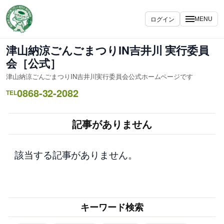
内
容
ログイン
MENU
を
ス
津山納涼ごんごまつりIN吉井川 実行委員
キ
会［公式］
ッ
津山納涼ごんごまつりIN吉井川実行委員会公式ホームページです
プ
0868-32-2082
TEL
記事がありません
該当する記事がありません。
キーワード検索