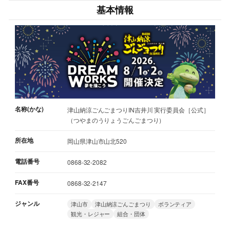
基本情報
名称(かな)
津山納涼ごんごまつりIN吉井川 実行委員会［公式］
（つやまのうりょうごんごまつり）
所在地
岡山県津山市山北520
電話番号
0868-32-2082
FAX番号
0868-32-2147
ジャンル
津山市
津山納涼ごんごまつり
ボランティア
観光・レジャー
組合・団体