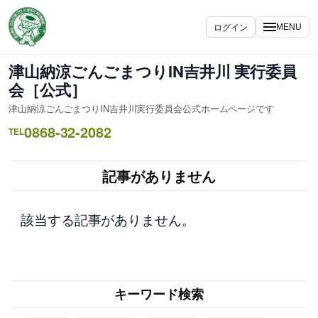
内
容
ログイン
MENU
を
ス
津山納涼ごんごまつりIN吉井川 実行委員
キ
会［公式］
ッ
津山納涼ごんごまつりIN吉井川実行委員会公式ホームページです
プ
0868-32-2082
TEL
記事がありません
該当する記事がありません。
キーワード検索