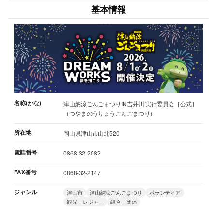
基本情報
名称(かな)
津山納涼ごんごまつりIN吉井川 実行委員会［公式］
（つやまのうりょうごんごまつり）
所在地
岡山県津山市山北520
電話番号
0868-32-2082
FAX番号
0868-32-2147
ジャンル
津山市
津山納涼ごんごまつり
ボランティア
観光・レジャー
組合・団体