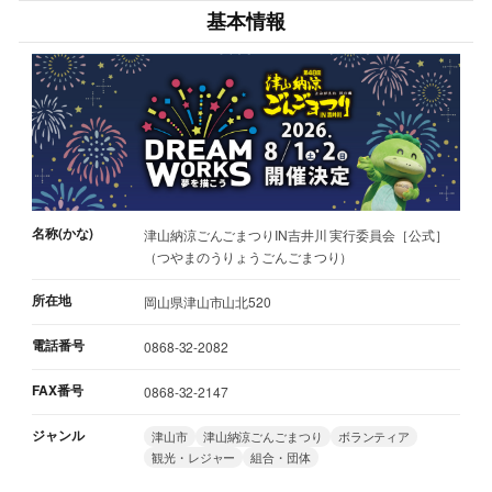
基本情報
名称(かな)
津山納涼ごんごまつりIN吉井川 実行委員会［公式］
（つやまのうりょうごんごまつり）
所在地
岡山県津山市山北520
電話番号
0868-32-2082
FAX番号
0868-32-2147
ジャンル
津山市
津山納涼ごんごまつり
ボランティア
観光・レジャー
組合・団体