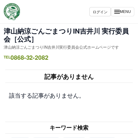
内
容
ログイン
MENU
を
ス
津山納涼ごんごまつりIN吉井川 実行委員
キ
会［公式］
ッ
津山納涼ごんごまつりIN吉井川実行委員会公式ホームページです
プ
0868-32-2082
TEL
記事がありません
該当する記事がありません。
キーワード検索