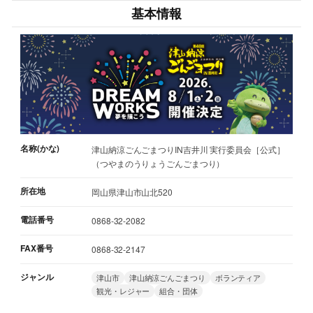
基本情報
名称(かな)
津山納涼ごんごまつりIN吉井川 実行委員会［公式］
（つやまのうりょうごんごまつり）
所在地
岡山県津山市山北520
電話番号
0868-32-2082
FAX番号
0868-32-2147
ジャンル
津山市
津山納涼ごんごまつり
ボランティア
観光・レジャー
組合・団体