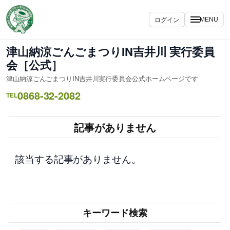
内
容
ログイン
MENU
を
ス
津山納涼ごんごまつりIN吉井川 実行委員
キ
会［公式］
ッ
津山納涼ごんごまつりIN吉井川実行委員会公式ホームページです
プ
0868-32-2082
TEL
記事がありません
該当する記事がありません。
キーワード検索