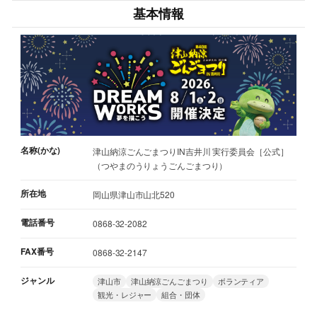
基本情報
名称(かな)
津山納涼ごんごまつりIN吉井川 実行委員会［公式］
（つやまのうりょうごんごまつり）
所在地
岡山県津山市山北520
電話番号
0868-32-2082
FAX番号
0868-32-2147
ジャンル
津山市
津山納涼ごんごまつり
ボランティア
観光・レジャー
組合・団体