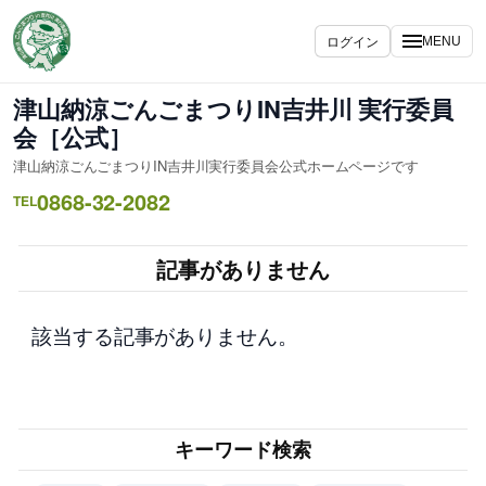
内
容
ログイン
MENU
を
ス
津山納涼ごんごまつりIN吉井川 実行委員
キ
会［公式］
ッ
津山納涼ごんごまつりIN吉井川実行委員会公式ホームページです
プ
0868-32-2082
TEL
記事がありません
該当する記事がありません。
キーワード検索