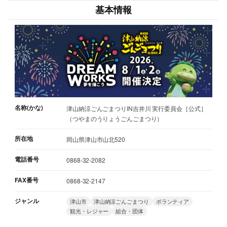
基本情報
名称(かな)
津山納涼ごんごまつりIN吉井川 実行委員会［公式］
（つやまのうりょうごんごまつり）
所在地
岡山県津山市山北520
電話番号
0868-32-2082
FAX番号
0868-32-2147
ジャンル
津山市
津山納涼ごんごまつり
ボランティア
観光・レジャー
組合・団体