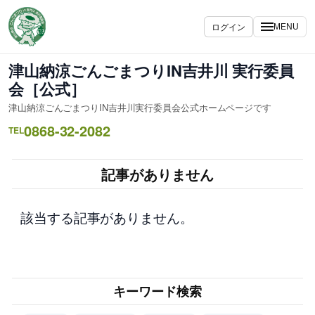
内
容
ログイン
MENU
を
ス
津山納涼ごんごまつりIN吉井川 実行委員
キ
会［公式］
ッ
津山納涼ごんごまつりIN吉井川実行委員会公式ホームページです
プ
0868-32-2082
TEL
記事がありません
該当する記事がありません。
キーワード検索