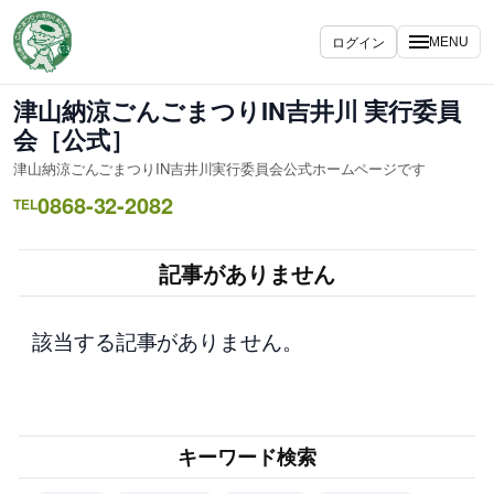
内
容
ログイン
MENU
を
ス
津山納涼ごんごまつりIN吉井川 実行委員
キ
会［公式］
ッ
津山納涼ごんごまつりIN吉井川実行委員会公式ホームページです
プ
0868-32-2082
TEL
記事がありません
該当する記事がありません。
キーワード検索