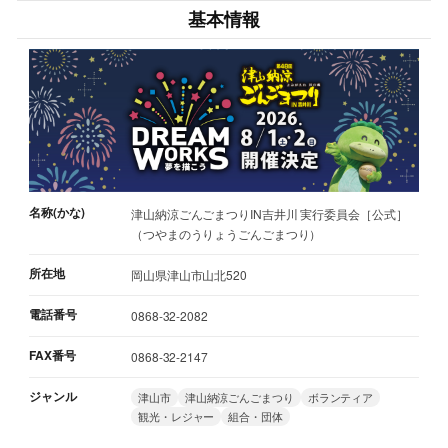
基本情報
名称(かな)
津山納涼ごんごまつりIN吉井川 実行委員会［公式］
（つやまのうりょうごんごまつり）
所在地
岡山県津山市山北520
電話番号
0868-32-2082
FAX番号
0868-32-2147
ジャンル
津山市
津山納涼ごんごまつり
ボランティア
観光・レジャー
組合・団体