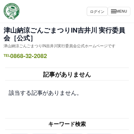
内
容
ログイン
MENU
を
ス
津山納涼ごんごまつりIN吉井川 実行委員
キ
会［公式］
ッ
津山納涼ごんごまつりIN吉井川実行委員会公式ホームページです
プ
0868-32-2082
TEL
記事がありません
該当する記事がありません。
キーワード検索