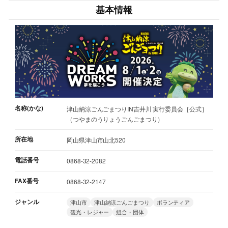
基本情報
名称(かな)
津山納涼ごんごまつりIN吉井川 実行委員会［公式］
（つやまのうりょうごんごまつり）
所在地
岡山県津山市山北520
電話番号
0868-32-2082
FAX番号
0868-32-2147
ジャンル
津山市
津山納涼ごんごまつり
ボランティア
観光・レジャー
組合・団体