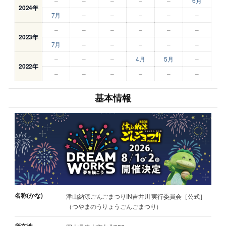
–
–
–
–
–
6月
2024年
7月
–
–
–
–
–
–
–
–
–
–
–
2023年
7月
–
–
–
–
–
–
–
–
4月
5月
–
2022年
–
–
–
–
–
–
基本情報
名称(かな)
津山納涼ごんごまつりIN吉井川 実行委員会［公式］
（つやまのうりょうごんごまつり）