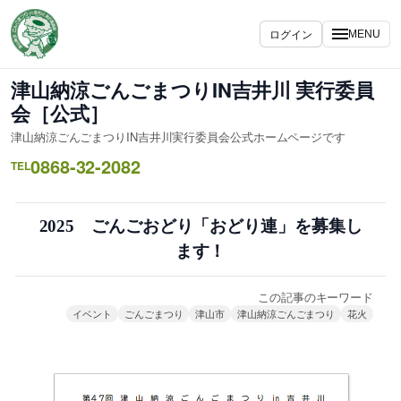
内
容
ログイン
MENU
を
ス
津山納涼ごんごまつりIN吉井川 実行委員
キ
会［公式］
ッ
津山納涼ごんごまつりIN吉井川実行委員会公式ホームページです
プ
0868-32-2082
TEL
2025 ごんごおどり「おどり連」を募集し
ます！
この記事のキーワード
イベント
ごんごまつり
津山市
津山納涼ごんごまつり
花火