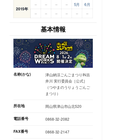
–
–
–
–
5月
6月
2015年
–
–
–
–
–
–
基本情報
名称(かな)
津山納涼ごんごまつりIN吉
井川 実行委員会［公式］
（つやまのうりょうごんご
まつり）
所在地
岡山県津山市山北520
電話番号
0868-32-2082
FAX番号
0868-32-2147