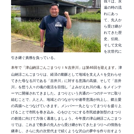
我々は、永
遠の時の流
れにあっ
て、先人か
ら受け継が
れてきた歴
史、伝統、
そして文化
を次世代に
引き継ぐ責務を負っている。
本年で「津山納涼ごんごまつりＩＮ吉井川」は第
回を迎えます。
津
46
山納涼ごんごまつりは、経済の動脈として地域を支え人々を交わらせ
てきた母なる川である「吉井川」に対する意識の高揚、そして「吉井
川」を想う人々の魂の復活を目指し「よみがえれ川の魂」をメインテ
ーマに開催されてきました。まつりという共通の一つのテーマに取り
組むことで、人と人、地域とのつながりや連帯意識が向上し、郷土愛
の高揚へとつなげていきます。メンバー一丸となってまつりを盛り上
げることで市民を巻き込み、心をひとつにする市民総参加型のまつり
の創造に向けて力強く邁進しましょう。今年度の津山納涼ごんごまつ
りでは、これまで数多の先人から受け継がれてきたまつりへの情熱を
継承し、さらに先の次世代まで続くような沢山の夢中を作り出すよう