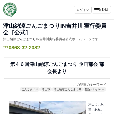
内
容
ログイン
MENU
を
ス
津山納涼ごんごまつりIN吉井川 実行委員
キ
会［公式］
ッ
津山納涼ごんごまつりIN吉井川実行委員会公式ホームページです
プ
0868-32-2082
TEL
第４６回津山納涼ごんごまつり 企画部会 部
会長より
この記事のキーワード
ごんごまつり
津山市
津山納涼ごんごまつり
観光・レジャー
津山よ、永
遠であれ。