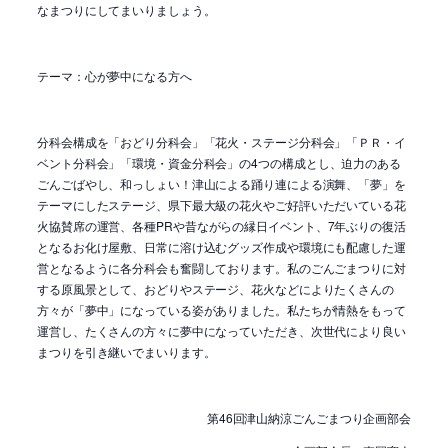
なまつりにしてまいりましょう。
テーマ：心が夢中になる方へ
分科会構成を「おどり分科会」「花火・ステージ分科会」「ＰＲ・イ
ベント分科会」「環境・資金分科会」の
4
つの構成とし、迫力のある
ごんごばやし、和っしょい！津山による踊り連による演舞、「夢」を
テーマにしたステージ、県下最大級の花火やご好評いただいている花
火協賛席の運営、各種
PR
や昔ながらの縁日イベント、
7
年ぶりの復活
となるお化け屋敷、日常に溶け込むグッズ作成や環境にも配慮した運
営となるように各分科会も奮闘しております。私のごんごまつりに対
する原風景として、おどりやステージ、花火などによりたくさんの
方々が「夢中」になっている姿がありました。私たちが情熱をもって
運営し、たくさんの方々に夢中になっていただき、次世代により良い
まつりを引き継いでまいります。
第
46
回津山納涼ごんごまつり企画部会