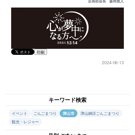
企画部会長 森岡寛人
印刷
2024-06-13
キーワード検索
イベント
ごんごまつり
津山市
津山納涼ごんごまつり
観光・レジャー