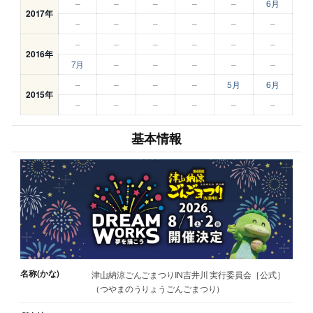
–
–
–
–
–
6月
2017年
–
–
–
–
–
–
–
–
–
–
–
–
2016年
7月
–
–
–
–
–
–
–
–
–
5月
6月
2015年
–
–
–
–
–
–
基本情報
名称(かな)
津山納涼ごんごまつりIN吉井川 実行委員会［公式］
（つやまのうりょうごんごまつり）