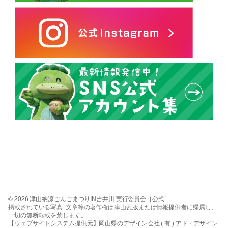
© 2026 津山納涼ごんごまつりIN吉井川 実行委員会［公式］
掲載されている写真･文章等の著作権は津山瓦版または情報提供者に帰属し、
一切の無断転載を禁じます。
【ウェブサイトシステム提供元】岡山県のデザイン会社 ( 有 ) アド・デザイン