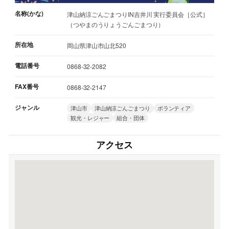
名称(かな)
津山納涼ごんごまつりIN吉井川 実行委員会［公式］
（つやまのうりょうごんごまつり）
所在地
岡山県津山市山北520
電話番号
0868-32-2082
FAX番号
0868-32-2147
ジャンル
津山市
津山納涼ごんごまつり
ボランティア
観光・レジャー
組合・団体
アクセス