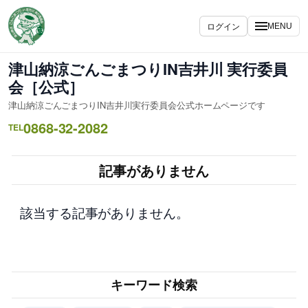
内
容
ログイン
MENU
を
ス
津山納涼ごんごまつりIN吉井川 実行委員
キ
会［公式］
ッ
津山納涼ごんごまつりIN吉井川実行委員会公式ホームページです
プ
0868-32-2082
TEL
記事がありません
該当する記事がありません。
キーワード検索