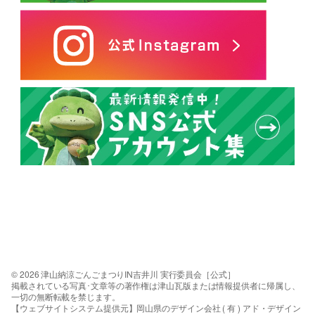
© 2026 津山納涼ごんごまつりIN吉井川 実行委員会［公式］
掲載されている写真･文章等の著作権は津山瓦版または情報提供者に帰属し、
一切の無断転載を禁じます。
【ウェブサイトシステム提供元】岡山県のデザイン会社 ( 有 ) アド・デザイン