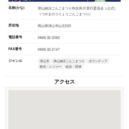
名称(かな)
津山納涼ごんごまつりIN吉井川 実行委員会［公式］
（つやまのうりょうごんごまつり）
所在地
岡山県津山市山北520
電話番号
0868-32-2082
FAX番号
0868-32-2147
ジャンル
津山市
津山納涼ごんごまつり
ボランティア
観光・レジャー
組合・団体
アクセス