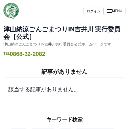
内
容
ログイン
MENU
を
ス
津山納涼ごんごまつりIN吉井川 実行委員
キ
会［公式］
ッ
津山納涼ごんごまつりIN吉井川実行委員会公式ホームページです
プ
0868-32-2082
TEL
記事がありません
該当する記事がありません。
キーワード検索