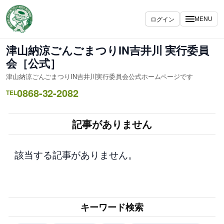
内
容
ログイン
MENU
を
ス
津山納涼ごんごまつりIN吉井川 実行委員
キ
会［公式］
ッ
津山納涼ごんごまつりIN吉井川実行委員会公式ホームページです
プ
0868-32-2082
TEL
記事がありません
該当する記事がありません。
キーワード検索