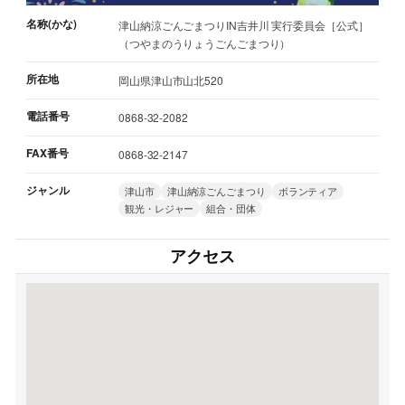
名称(かな)
津山納涼ごんごまつりIN吉井川 実行委員会［公式］
（つやまのうりょうごんごまつり）
所在地
岡山県津山市山北520
電話番号
0868-32-2082
FAX番号
0868-32-2147
ジャンル
津山市
津山納涼ごんごまつり
ボランティア
観光・レジャー
組合・団体
アクセス