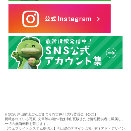
© 2026 津山納涼ごんごまつりIN吉井川 実行委員会［公式］
掲載されている写真･文章等の著作権は津山瓦版または情報提供者に帰属し、
一切の無断転載を禁じます。
【ウェブサイトシステム提供元】岡山県のデザイン会社 ( 有 ) アド・デザイン