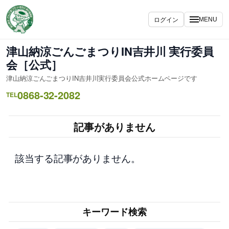
内
容
ログイン
MENU
を
ス
津山納涼ごんごまつりIN吉井川 実行委員
キ
会［公式］
ッ
津山納涼ごんごまつりIN吉井川実行委員会公式ホームページです
プ
0868-32-2082
TEL
記事がありません
該当する記事がありません。
キーワード検索