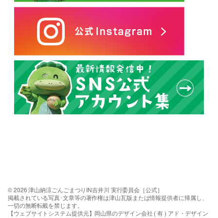
© 2026 津山納涼ごんごまつりIN吉井川 実行委員会［公式］
掲載されている写真･文章等の著作権は津山瓦版または情報提供者に帰属し、
一切の無断転載を禁じます。
【ウェブサイトシステム提供元】岡山県のデザイン会社 ( 有 ) アド・デザイン