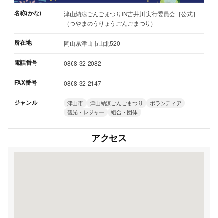
名称(かな)
津山納涼ごんごまつりIN吉井川 実行委員会［公式］
（つやまのうりょうごんごまつり）
所在地
岡山県津山市山北520
電話番号
0868-32-2082
FAX番号
0868-32-2147
ジャンル
津山市
津山納涼ごんごまつり
ボランティア
観光・レジャー
組合・団体
アクセス