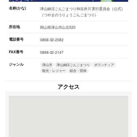
名称(かな)
津山納涼ごんごまつりIN吉井川 実行委員会［公式］
（つやまのうりょうごんごまつり）
所在地
岡山県津山市山北520
電話番号
0868-32-2082
FAX番号
0868-32-2147
ジャンル
津山市
津山納涼ごんごまつり
ボランティア
観光・レジャー
組合・団体
アクセス