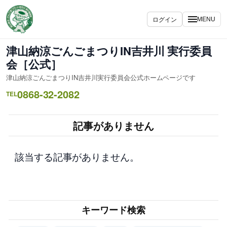
内
容
ログイン
MENU
を
ス
津山納涼ごんごまつりIN吉井川 実行委員
キ
会［公式］
ッ
津山納涼ごんごまつりIN吉井川実行委員会公式ホームページです
プ
0868-32-2082
TEL
記事がありません
該当する記事がありません。
キーワード検索