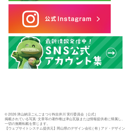
© 2026 津山納涼ごんごまつりIN吉井川 実行委員会［公式］
掲載されている写真･文章等の著作権は津山瓦版または情報提供者に帰属し、
一切の無断転載を禁じます。
【ウェブサイトシステム提供元】岡山県のデザイン会社 ( 有 ) アド・デザイン