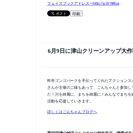
フェイスブックアドレス⇒http://p.tl/1Wcq
印刷
6月9日に津山クリーンアップ大
昨年ゴンゴパークを手伝ってくれたアクションス
さんが主催のご縁もあって、ごんちゃんと参加し
た！川を綺麗に、まちを綺麗に！みんなでまちを
活動を応援していきます。
詳しくはごんちゃんブログへ
第35回津山納涼ごんごまつりIN吉井川 清掃ボラ