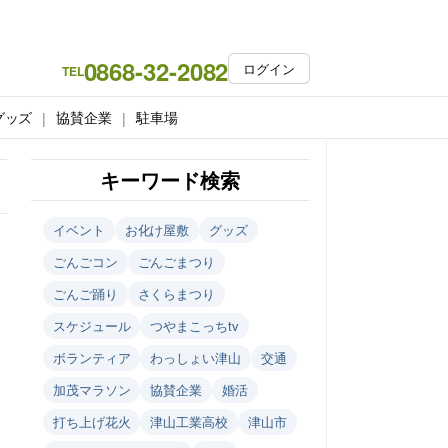
0868-32-2082
ログイン
TEL
グッズ
協賛企業
駐車場
キーワード検索
イベント
お化け屋敷
グッズ
ごんごコン
ごんごまつり
ごんご踊り
さくらまつり
スケジュール
つやまこっちtv
ボランティア
わっしょい津山
交通
加茂マラソン
協賛企業
婚活
打ち上げ花火
津山工業高校
津山市