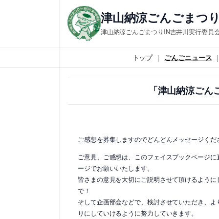
内
津山納涼ごんごまつり
容
津山納涼ごんごまつりIN吉井川実行委員
を
ス
トップ
ごんごニュース
キ
ッ
「津山納涼ごん
プ
ご感想を募集しますのでどんどんメッセージくだ
ご意見、ご感想は、このフェイスブックページに
ージでお願いいたします。
皆さまの意見を大切にご説明させて頂けるように
で！
そして企画部会などで、検討させていただき、よ
りにしていけるように努力していきます。