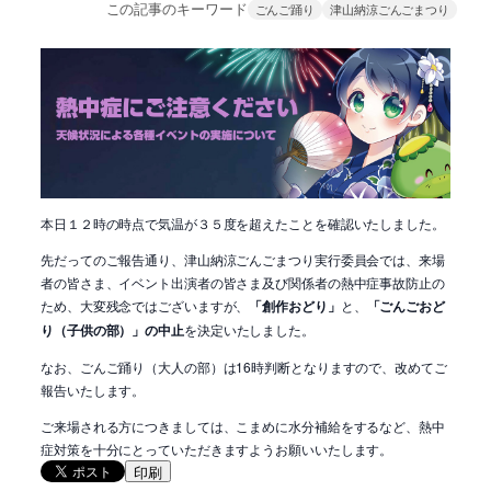
この記事のキーワード
ごんご踊り
津山納涼ごんごまつり
本日１２時の時点で気温が３５度を超えたことを確認いたしました。
先だってのご報告通り、津山納涼ごんごまつり実行委員会では、来場
者の皆さま、イベント出演者の皆さま及び関係者の熱中症事故防止の
ため、大変残念ではございますが、
「創作おどり」
と、
「ごんごおど
り（子供の部）」の中止
を決定いたしました。
なお、ごんご踊り（大人の部）は16時判断となりますので、改めてご
報告いたします。
ご来場される方につきましては、こまめに水分補給をするなど、熱中
症対策を十分にとっていただきますようお願いいたします。
印刷