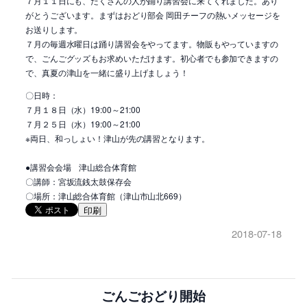
７月１１日にも、たくさんの人が踊り講習会に来てくれました。あり
がとうございます。まずはおどり部会 岡田チーフの熱いメッセージを
お送りします。
７月の毎週水曜日は踊り講習会をやってます。物販もやっていますの
で、ごんごグッズもお求めいただけます。初心者でも参加できますの
で、真夏の津山を一緒に盛り上げましょう！
〇日時：
７月１８日（水）19:00～21:00
７月２５日（水）19:00～21:00
※両日、和っしょい！津山が先の講習となります。
●講習会会場 津山総合体育館
〇講師：宮坂流銭太鼓保存会
〇場所：津山総合体育館（津山市山北669）
印刷
2018-07-18
ごんごおどり開始