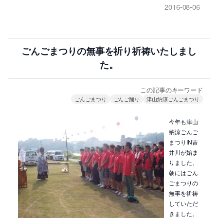
2016-08-06
ごんごまつりの無事を祈り祈祷いたしまし
た。
この記事のキーワード
ごんごまつり
ごんご踊り
津山納涼ごんごまつり
今年も津山
納涼ごんご
まつりIN吉
井川が始ま
りました。
朝にはごん
ごまつりの
無事を祈祷
していただ
きました。