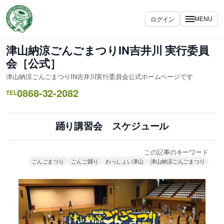
内
容
ログイン
MENU
を
ス
津山納涼ごんごまつりIN吉井川 実行委員
キ
会［公式］
ッ
津山納涼ごんごまつりIN吉井川実行委員会公式ホームページです
プ
0868-32-2082
TEL
踊り講習会 スケジュール
この記事のキーワード
ごんごまつり
ごんご踊り
わっしょい津山
津山納涼ごんごまつり