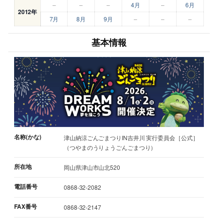
–
–
–
4月
–
6月
2012年
7月
8月
9月
–
–
–
基本情報
名称(かな)
津山納涼ごんごまつりIN吉井川 実行委員会［公式］
（つやまのうりょうごんごまつり）
所在地
岡山県津山市山北520
電話番号
0868-32-2082
FAX番号
0868-32-2147