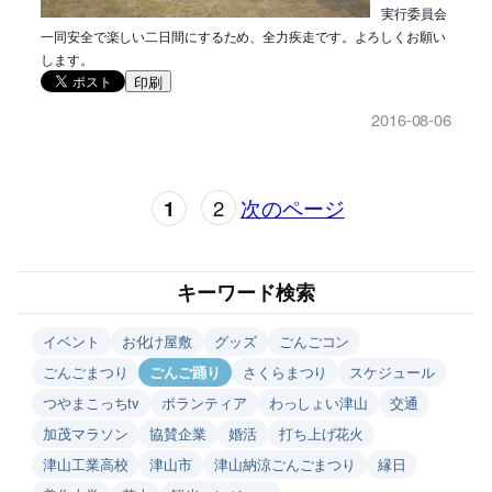
実行委員会
一同安全で楽しい二日間にするため、全力疾走です。よろしくお願い
します。
印刷
2016-08-06
1
2
次のページ
キーワード検索
イベント
お化け屋敷
グッズ
ごんごコン
ごんごまつり
ごんご踊り
さくらまつり
スケジュール
つやまこっちtv
ボランティア
わっしょい津山
交通
加茂マラソン
協賛企業
婚活
打ち上げ花火
津山工業高校
津山市
津山納涼ごんごまつり
縁日