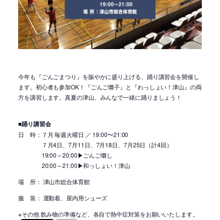
今年も『ごんごまつり』を賑やかに盛り上げる、踊り講習会を開催し
ます。初心者も参加OK！『ごんご囃子』と『わっしょい！津山』の両
方を講習します。真夏の津山、みんなで一緒に踊りましょう！
■踊り講習会
日 時：７月 毎週火曜日 ／ 19:00〜21:00
７月4日、7月11日、7月18日、7月25日（計4回）
19:00～20:00▶ごんご囃し
20:00～21:00▶和っしょい！津山
場 所： 津山市総合体育館
服 装： 運動着、屋内用シューズ
※その他 飲み物の準備など、各自で熱中症対策をお願いいたします。