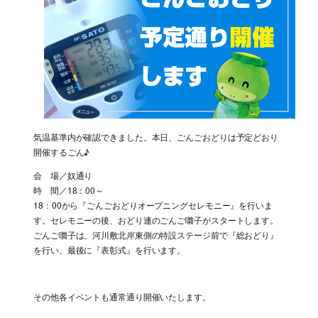
気温基準内が確認できました。本日、ごんごおどりは予定どおり
開催するごん♪
会 場／奴通り
時 間／18：00～
18：00から『ごんごおどりオープニングセレモニー』を行いま
す。セレモニーの後、おどり連のごんご囃子がスタートします。
ごんご囃子は、河川敷北岸東側の特設ステージ前で『総おどり』
を行い、最後に『表彰式』を行います。
その他各イベントも通常通り開催いたします。