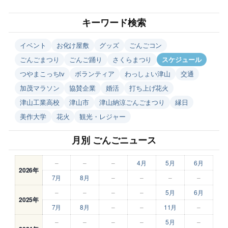
キーワード検索
イベント
お化け屋敷
グッズ
ごんごコン
ごんごまつり
ごんご踊り
さくらまつり
スケジュール
つやまこっちtv
ボランティア
わっしょい津山
交通
加茂マラソン
協賛企業
婚活
打ち上げ花火
津山工業高校
津山市
津山納涼ごんごまつり
縁日
美作大学
花火
観光・レジャー
月別 ごんごニュース
–
–
–
4月
5月
6月
2026年
7月
8月
–
–
–
–
–
–
–
–
5月
6月
2025年
7月
8月
–
–
11月
–
–
–
–
–
5月
–