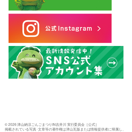
© 2026 津山納涼ごんごまつりIN吉井川 実行委員会［公式］
掲載されている写真･文章等の著作権は津山瓦版または情報提供者に帰属し、