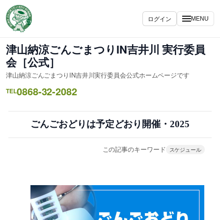
内
容
ログイン
MENU
を
ス
津山納涼ごんごまつりIN吉井川 実行委員
キ
会［公式］
ッ
津山納涼ごんごまつりIN吉井川実行委員会公式ホームページです
プ
0868-32-2082
TEL
ごんごおどりは予定どおり開催・2025
この記事のキーワード
スケジュール