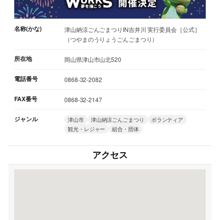
名称(かな)
津山納涼ごんごまつりIN吉井川 実行委員会［公式］
（つやまのうりょうごんごまつり）
所在地
岡山県津山市山北520
電話番号
0868-32-2082
FAX番号
0868-32-2147
ジャンル
津山市
津山納涼ごんごまつり
ボランティア
観光・レジャー
組合・団体
アクセス