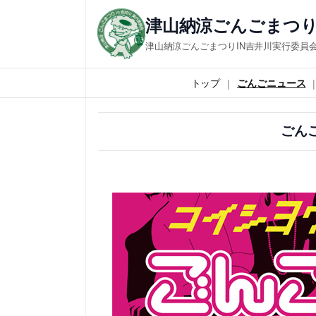
内
津山納涼ごんごまつり
容
津山納涼ごんごまつりIN吉井川実行委員
を
ス
トップ
ごんごニュース
キ
ッ
ごん
プ