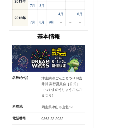
2013年
7月
8月
–
–
–
–
–
–
–
4月
–
6月
2012年
7月
8月
9月
–
–
–
基本情報
名称(かな)
津山納涼ごんごまつりIN吉
井川 実行委員会［公式］
（つやまのうりょうごんご
まつり）
所在地
岡山県津山市山北520
電話番号
0868-32-2082