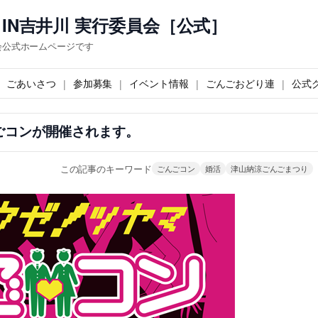
IN吉井川 実行委員会［公式］
会公式ホームページです
ごあいさつ
参加募集
イベント情報
ごんごおどり連
公式
ごコンが開催されます。
この記事のキーワード
ごんごコン
婚活
津山納涼ごんごまつり