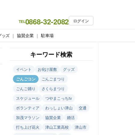
0868-32-2082
ログイン
TEL
グッズ
協賛企業
駐車場
キーワード検索
イベント
お化け屋敷
グッズ
ごんごコン
ごんごまつり
ごんご踊り
さくらまつり
スケジュール
つやまこっちtv
ボランティア
わっしょい津山
交通
加茂マラソン
協賛企業
婚活
打ち上げ花火
津山工業高校
津山市