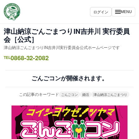
内
容
ログイン
MENU
を
ス
津山納涼ごんごまつりIN吉井川 実行委員
キ
会［公式］
ッ
津山納涼ごんごまつりIN吉井川実行委員会公式ホームページです
プ
0868-32-2082
TEL
ごんごコンが開催されます。
この記事のキーワード
ごんごコン
婚活
津山納涼ごんごまつり