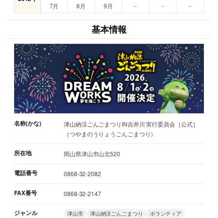
7月
8月
9月
–
–
–
基本情報
名称(かな)
津山納涼ごんごまつりIN吉井川 実行委員会［公式］
（つやまのうりょうごんごまつり）
所在地
岡山県津山市山北520
電話番号
0868-32-2082
FAX番号
0868-32-2147
ジャンル
津山市
津山納涼ごんごまつり
ボランティア