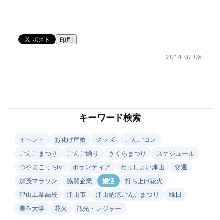
印刷
2014-07-08
キーワード検索
イベント
お化け屋敷
グッズ
ごんごコン
ごんごまつり
ごんご踊り
さくらまつり
スケジュール
つやまこっちtv
ボランティア
わっしょい津山
交通
加茂マラソン
協賛企業
婚活
打ち上げ花火
津山工業高校
津山市
津山納涼ごんごまつり
縁日
美作大学
花火
観光・レジャー