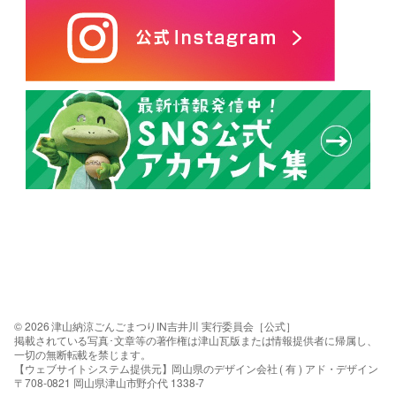
© 2026 津山納涼ごんごまつりIN吉井川 実行委員会［公式］
掲載されている写真･文章等の著作権は津山瓦版または情報提供者に帰属し、
一切の無断転載を禁じます。
【ウェブサイトシステム提供元】岡山県のデザイン会社 ( 有 ) アド・デザイン
〒708-0821 岡山県津山市野介代 1338-7