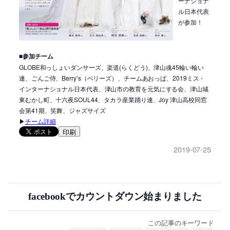
ーナショナ
ル日本代表
が参加！
■参加チーム
GLOBE和っしょいダンサーズ、楽道(らくどう)、津山魂45輪い輪い
連、ごんご侍、Berry’s（ベリーズ）、チームあおっぱ、2019ミス・
インターナショナル日本代表、津山市の教育を元気にする会、津山城
東むかし町、十六夜SOUL44、タカラ産業踊り連、Joy 津山高校同窓
会第41期、笑舞、ジャズサイズ
▶
チーム詳細
印刷
2019-07-25
facebookでカウントダウン始まりました
この記事のキーワード