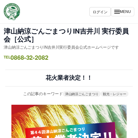
内
容
ログイン
MENU
を
ス
津山納涼ごんごまつりIN吉井川 実行委員
キ
会［公式］
ッ
津山納涼ごんごまつりIN吉井川実行委員会公式ホームページです
プ
0868-32-2082
TEL
花火業者決定！！
この記事のキーワード
津山納涼ごんごまつり
観光・レジャー