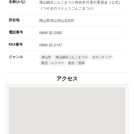
名称(かな)
津山納涼ごんごまつりIN吉井川 実行委員会［公式］
（つやまのうりょうごんごまつり）
所在地
岡山県津山市山北520
電話番号
0868-32-2082
FAX番号
0868-32-2147
ジャンル
津山市
津山納涼ごんごまつり
ボランティア
観光・レジャー
組合・団体
アクセス