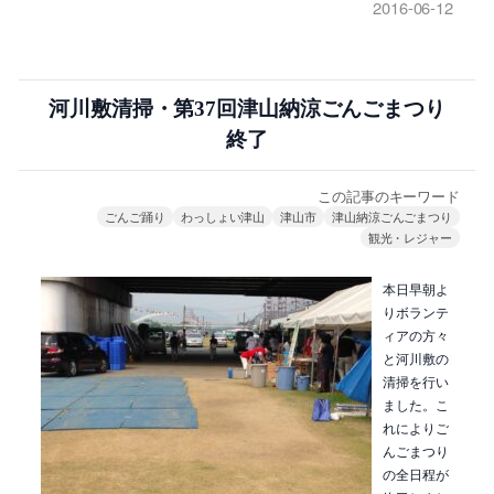
2016-06-12
河川敷清掃・第37回津山納涼ごんごまつり
終了
この記事のキーワード
ごんご踊り
わっしょい津山
津山市
津山納涼ごんごまつり
観光・レジャー
本日早朝よ
りボランテ
ィアの方々
と河川敷の
清掃を行い
ました。こ
れによりご
んごまつり
の全日程が