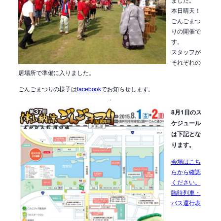
本日晴天！
ごんごまつ
りの開催で
す。
スタッフが
それぞれの
居場所で準備に入りました。
ごんごまつりの様子は
facebook
でお知らせします。
8月1日のス
ケジュール
は下記とな
ります。
会場はこち
らから確認
ください。
臨時列車・
バス運行表