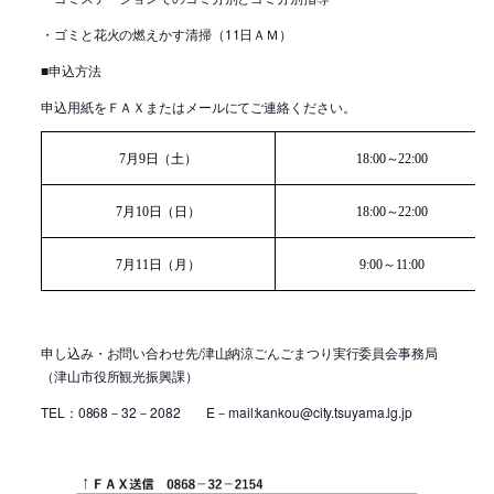
・ゴミと花火の燃えかす清掃（
11
日ＡＭ）
■申込方法
申込用紙をＦＡＸまたはメールにてご連絡ください。
7
月
9
日（土）
18:00
～
22:00
7
月
10
日（日）
18:00
～
22:00
7
月
11
日（月）
9:00
～
11:00
申し込み・お問い合わせ先/津山納涼ごんごまつり実行委員会事務局
（津山市役所観光振興課）
TEL：0868－32－2082 E－mail:kankou@city.tsuyama.lg.jp