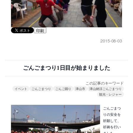
印刷
2015-08-03
ごんごまつり1日目が始まりました
この記事のキーワード
イベント
ごんごまつり
ごんご踊り
津山市
津山納涼ごんごまつり
観光・レジャー
ごんごまつ
りの安全を
祈願して、
祈祷を行い
ました。