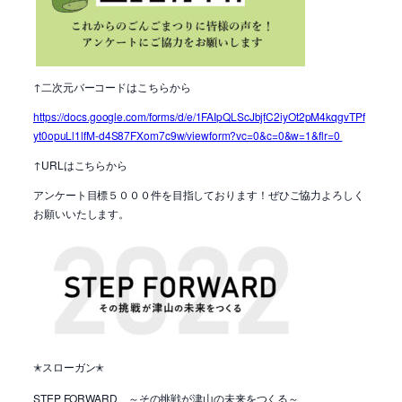
↑二次元バーコードはこちらから
https://docs.google.com/forms/d/e/1FAIpQLScJbjfC2iyOt2pM4kqgvTPf
yt0opuLl1lfM-d4S87FXom7c9w/viewform?vc=0&c=0&w=1&flr=0
↑
URL
はこちらから
アンケート目標５０００件を目指しております！ぜひご協力よろしく
お願いいたします。
スローガン
✭
✭
STEP FORWARD
～その挑戦が津山の未来をつくる～