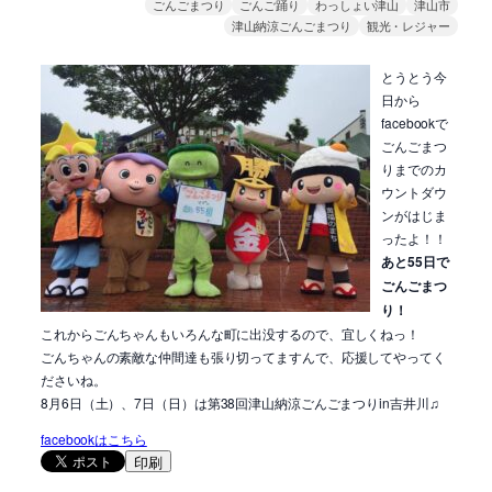
ごんごまつり
ごんご踊り
わっしょい津山
津山市
津山納涼ごんごまつり
観光・レジャー
とうとう今
日から
facebookで
ごんごまつ
りまでのカ
ウントダウ
ンがはじま
ったよ！！
あと
55日で
ごんごまつ
り！
これからごんちゃんもいろんな町に出没するので、宜しく
ねっ！
ごんちゃんの素敵な仲間達も張り切ってますんで、応援し
てやってく
ださいね。
8月6日（土）、7日（日）は第38回津山納涼ごんごま
つりin吉井川♫
facebook
はこちら
印刷