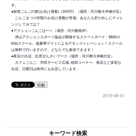
す。
●妖怪ごんごの館(お化け屋敷)《300円》（場所：河川敷今井橋付近）
ごんごまつり特製のお化け屋敷が登場。あなたも肝だめしにチャレ
ンジしてみては？
●アクションごんごぱーく（場所：河川敷南岸）
津山アクションスポーツ協会が開催するスケートボード・BMXの
kidsスクール。超豪華ゲストによるデモンストレーション！スクール
は無料で行いますので、どなたでも参加できます！
●夜店の出店、出雲ぜんざいブース（場所：河川敷今井橋付近）
カフェごんご、市民サービス広場､焼肉コーナー、夜店など多彩な
出店。日曜日は南岸にも出店しています。
印刷
2015-08-01
キーワード検索