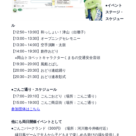
●イベント
ステージ・
スケジュー
ル
【12:50～13:00】和っしょい！津山（出囃子）
【13:00～13:30】オープニングセレモニー
【13:30～14:00】空手演舞・太鼓
【14:00～19:30】創作おどり
※岡山トヨペットキャラクターくまるの交通安全音頭
【19:30～20:00】風船とばし
【20:00～20:30】おどり連総踊り
【20:30～21:30】おどり連表彰式
●
ごんご通り・スケジュール
【17:00～20:10】ごんごおどり（場所：ごんご通り）
【15:00～19:00】ごんご商店街（場所：ごんご通り）
参加団体はこちら
他にも両日開催イベントとして
●ごんごパークランド《300円》（場所：河川敷今井橋付近）
縁日風ゲームで大人から子どもまで楽しめる遊びの場を提供しま