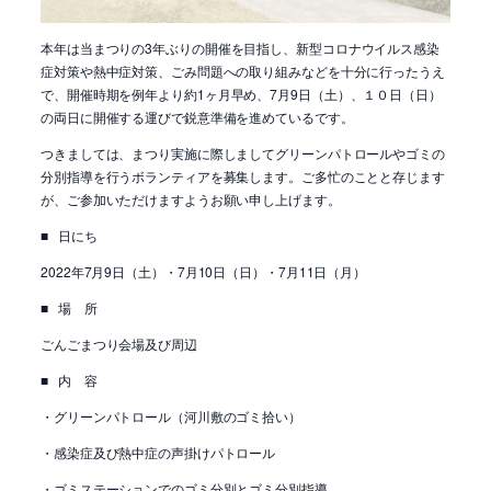
本年は当まつりの
3
年ぶりの開催を目指し、新型コロナウイルス感染
症対策や熱中症対策、ごみ問題への取り組みなどを十分に行ったうえ
で、開催時期を例年より約
1
ヶ月早め、
7
月
9
日（土）、１０日（日）
の両日に開催する運びで鋭意準備を進めているです。
つきましては、まつり実施に際しましてグリーンパトロールやゴミの
分別指導を行うボランティアを募集します。ご多忙のことと存じます
が、ご参加いただけますようお願い申し上げます。
■
日にち
2022
年
7
月
9
日（土）・
7
月
10
日（日）・
7
月
11
日（月）
■
場 所
ごんごまつり会場及び周辺
■
内 容
・グリーンパトロール（河川敷のゴミ拾い）
・感染症及び熱中症の声掛けパトロール
・ゴミステーションでのゴミ分別とゴミ分別指導