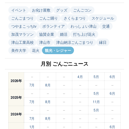
イベント
お化け屋敷
グッズ
ごんごコン
ごんごまつり
ごんご踊り
さくらまつり
スケジュール
つやまこっちtv
ボランティア
わっしょい津山
交通
加茂マラソン
協賛企業
婚活
打ち上げ花火
津山工業高校
津山市
津山納涼ごんごまつり
縁日
美作大学
花火
観光・レジャー
月別 ごんごニュース
–
–
–
4月
5月
6月
2026年
7月
8月
–
–
–
–
–
–
–
–
5月
6月
2025年
7月
8月
–
–
11月
–
–
–
–
–
5月
–
2024年
7月
8月
–
–
–
–
1月
–
–
–
–
6月