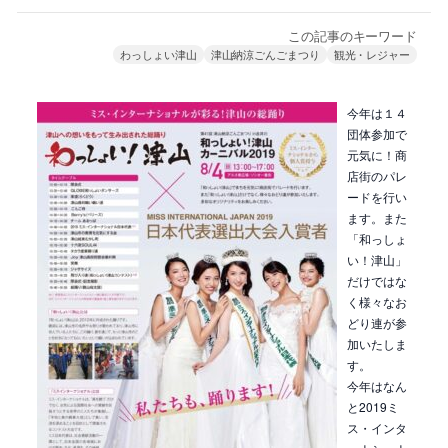
この記事のキーワード
わっしょい津山
津山納涼ごんごまつり
観光・レジャー
今年は１４
団体参加で
元気に！商
店街のパレ
ードを行い
ます。また
「和っしょ
い！津山」
だけではな
く様々なお
どり連が参
加いたしま
す。
今年はなん
と2019ミ
ス・インタ