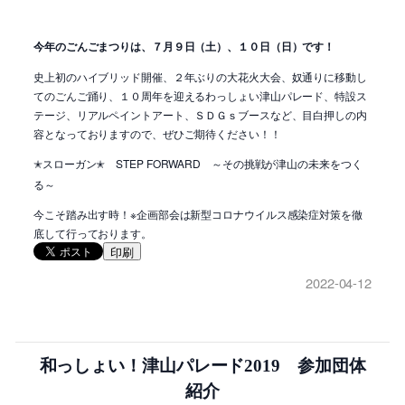
今年のごんごまつりは、７月９日（土）、１０日（日）です！
史上初のハイブリッド開催、２年ぶりの大花火大会、奴通りに移動し
てのごんご踊り、１０周年を迎えるわっしょい津山パレード、特設ス
テージ、リアルペイントアート、ＳＤＧｓブースなど、目白押しの内
容となっておりますので、ぜひご期待ください！！
スローガン
STEP FORWARD
～その挑戦が津山の未来をつく
✭
✭
る～
今こそ踏み出す時！※企画部会は新型コロナウイルス感染症対策を徹
底して行っております。
印刷
2022-04-12
和っしょい！津山パレード2019 参加団体
紹介