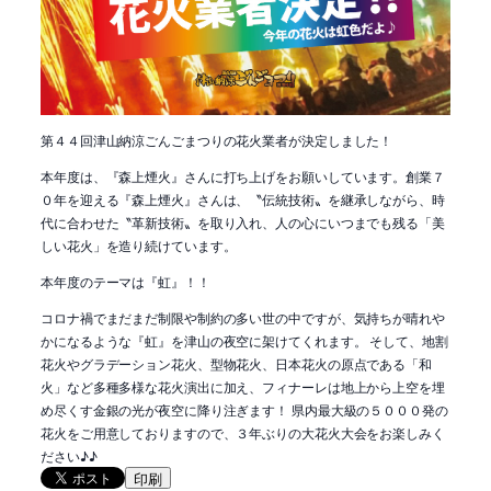
第４４回津山納涼ごんごまつりの花火業者が決定しました！
本年度は、『森上煙火』さんに打ち上げをお願いしています。創業７
０年を迎える『森上煙火』さんは、〝伝統技術〟を継承しながら、時
代に合わせた〝革新技術〟を取り入れ、人の心にいつまでも残る「美
しい花火」を造り続けています。
本年度のテーマは『虹』！！
コロナ禍でまだまだ制限や制約の多い世の中ですが、気持ちが晴れや
かになるような『虹』を津山の夜空に架けてくれます。 そして、地割
花火やグラデーション花火、型物花火、日本花火の原点である「和
火」など多種多様な花火演出に加え、フィナーレは地上から上空を埋
め尽くす金銀の光が夜空に降り注ぎます！ 県内最大級の５０００発の
花火をご用意しておりますので、３年ぶりの大花火大会をお楽しみく
ださい♪♪
印刷