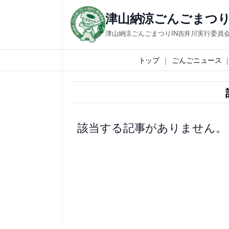
内
津山納涼ごんごまつり
容
津山納涼ごんごまつりIN吉井川実行委員
を
ス
トップ
ごんごニュース
キ
ッ
プ
該当する記事がありません。