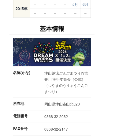
–
–
–
–
5月
6月
2015年
–
–
–
–
–
–
基本情報
名称(かな)
津山納涼ごんごまつりIN吉
井川 実行委員会［公式］
（つやまのうりょうごんご
まつり）
所在地
岡山県津山市山北520
電話番号
0868-32-2082
FAX番号
0868-32-2147