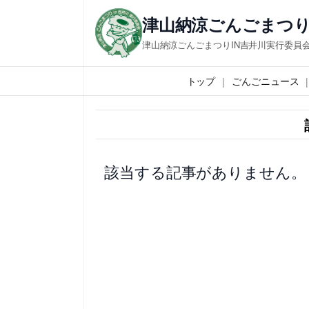
内
津山納涼ごんごまつり
容
津山納涼ごんごまつりIN吉井川実行委員
を
ス
トップ
ごんごニュース
キ
ッ
プ
該当する記事がありません。