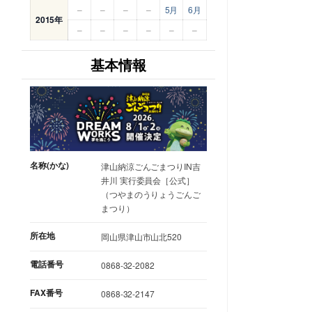
–
–
–
–
5月
6月
2015年
–
–
–
–
–
–
基本情報
名称(かな)
津山納涼ごんごまつりIN吉
井川 実行委員会［公式］
（つやまのうりょうごんご
まつり）
所在地
岡山県津山市山北520
電話番号
0868-32-2082
FAX番号
0868-32-2147