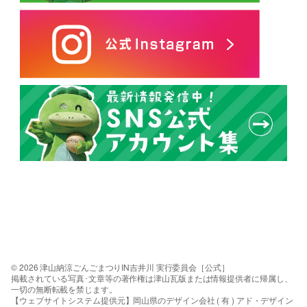
© 2026 津山納涼ごんごまつりIN吉井川 実行委員会［公式］
掲載されている写真･文章等の著作権は津山瓦版または情報提供者に帰属し、
一切の無断転載を禁じます。
【ウェブサイトシステム提供元】岡山県のデザイン会社 ( 有 ) アド・デザイン