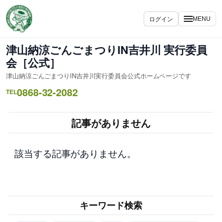
内
容
ログイン
MENU
を
ス
津山納涼ごんごまつりIN吉井川 実行委員
キ
会［公式］
ッ
津山納涼ごんごまつりIN吉井川実行委員会公式ホームページです
プ
0868-32-2082
TEL
記事がありません
該当する記事がありません。
キーワード検索