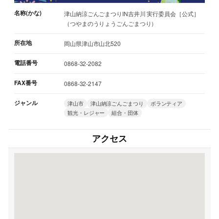
名称(かな)
津山納涼ごんごまつりIN吉井川 実行委員会［公式］
（つやまのうりょうごんごまつり）
所在地
岡山県津山市山北520
電話番号
0868-32-2082
FAX番号
0868-32-2147
ジャンル
津山市
津山納涼ごんごまつり
ボランティア
観光・レジャー
組合・団体
アクセス