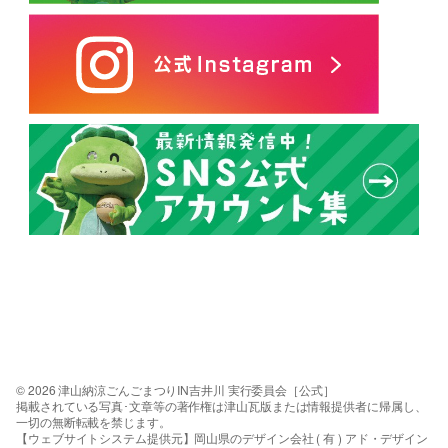
© 2026 津山納涼ごんごまつりIN吉井川 実行委員会［公式］
掲載されている写真･文章等の著作権は津山瓦版または情報提供者に帰属し、
一切の無断転載を禁じます。
【ウェブサイトシステム提供元】岡山県のデザイン会社 ( 有 ) アド・デザイン