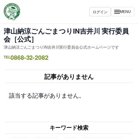
内
容
ログイン
MENU
を
ス
津山納涼ごんごまつりIN吉井川 実行委員
キ
会［公式］
ッ
津山納涼ごんごまつりIN吉井川実行委員会公式ホームページです
プ
0868-32-2082
TEL
記事がありません
該当する記事がありません。
キーワード検索