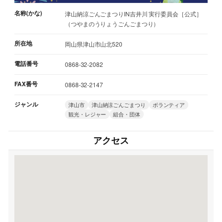
名称(かな)
津山納涼ごんごまつりIN吉井川 実行委員会［公式］
（つやまのうりょうごんごまつり）
所在地
岡山県津山市山北520
電話番号
0868-32-2082
FAX番号
0868-32-2147
ジャンル
津山市
津山納涼ごんごまつり
ボランティア
観光・レジャー
組合・団体
アクセス