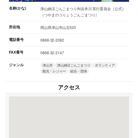
名称(かな)
津山納涼ごんごまつりIN吉井川 実行委員会［公式］
（つやまのうりょうごんごまつり）
所在地
岡山県津山市山北520
電話番号
0868-32-2082
FAX番号
0868-32-2147
ジャンル
津山市
津山納涼ごんごまつり
ボランティア
観光・レジャー
組合・団体
アクセス