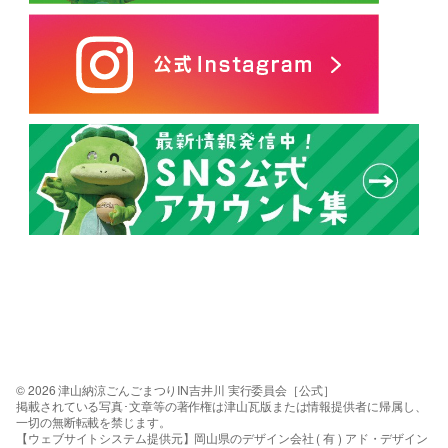
© 2026 津山納涼ごんごまつりIN吉井川 実行委員会［公式］
掲載されている写真･文章等の著作権は津山瓦版または情報提供者に帰属し、
一切の無断転載を禁じます。
【ウェブサイトシステム提供元】岡山県のデザイン会社 ( 有 ) アド・デザイン