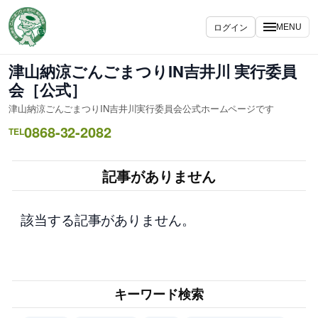
内
容
ログイン
MENU
を
ス
津山納涼ごんごまつりIN吉井川 実行委員
キ
会［公式］
ッ
津山納涼ごんごまつりIN吉井川実行委員会公式ホームページです
プ
0868-32-2082
TEL
記事がありません
該当する記事がありません。
キーワード検索