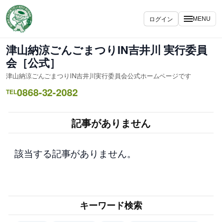
内
容
ログイン
MENU
を
ス
津山納涼ごんごまつりIN吉井川 実行委員
キ
会［公式］
ッ
津山納涼ごんごまつりIN吉井川実行委員会公式ホームページです
プ
0868-32-2082
TEL
記事がありません
該当する記事がありません。
キーワード検索