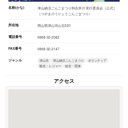
名称(かな)
津山納涼ごんごまつりIN吉井川 実行委員会［公式］
（つやまのうりょうごんごまつり）
所在地
岡山県津山市山北520
電話番号
0868-32-2082
FAX番号
0868-32-2147
ジャンル
津山市
津山納涼ごんごまつり
ボランティア
観光・レジャー
組合・団体
アクセス