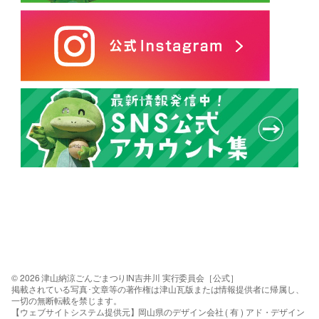
© 2026 津山納涼ごんごまつりIN吉井川 実行委員会［公式］
掲載されている写真･文章等の著作権は津山瓦版または情報提供者に帰属し、
一切の無断転載を禁じます。
【ウェブサイトシステム提供元】岡山県のデザイン会社 ( 有 ) アド・デザイン