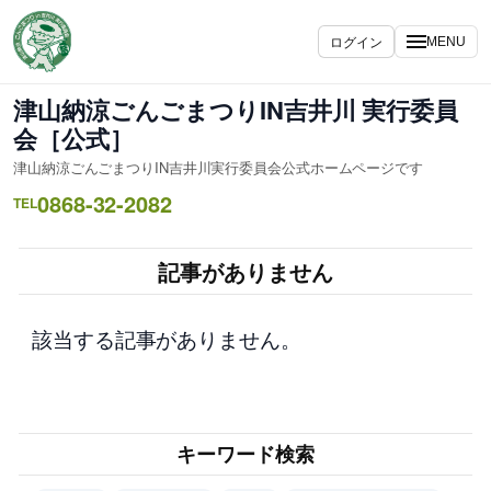
内
容
ログイン
MENU
を
ス
津山納涼ごんごまつりIN吉井川 実行委員
キ
会［公式］
ッ
津山納涼ごんごまつりIN吉井川実行委員会公式ホームページです
プ
0868-32-2082
TEL
記事がありません
該当する記事がありません。
キーワード検索