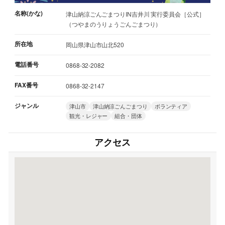
名称(かな)
津山納涼ごんごまつりIN吉井川 実行委員会［公式］
（つやまのうりょうごんごまつり）
所在地
岡山県津山市山北520
電話番号
0868-32-2082
FAX番号
0868-32-2147
ジャンル
津山市
津山納涼ごんごまつり
ボランティア
観光・レジャー
組合・団体
アクセス