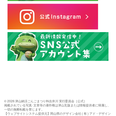
© 2026 津山納涼ごんごまつりIN吉井川 実行委員会［公式］
掲載されている写真･文章等の著作権は津山瓦版または情報提供者に帰属し、
一切の無断転載を禁じます。
【ウェブサイトシステム提供元】岡山県のデザイン会社 ( 有 ) アド・デザイン