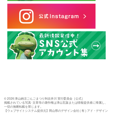
© 2026 津山納涼ごんごまつりIN吉井川 実行委員会［公式］
掲載されている写真･文章等の著作権は津山瓦版または情報提供者に帰属し、
一切の無断転載を禁じます。
【ウェブサイトシステム提供元】岡山県のデザイン会社 ( 有 ) アド・デザイン