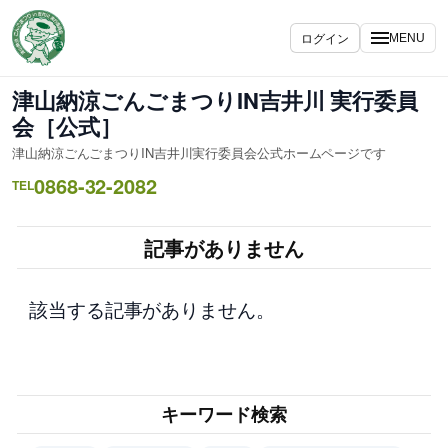
内
容
ログイン
MENU
を
ス
津山納涼ごんごまつりIN吉井川 実行委員
キ
会［公式］
ッ
津山納涼ごんごまつりIN吉井川実行委員会公式ホームページです
プ
0868-32-2082
TEL
記事がありません
該当する記事がありません。
キーワード検索