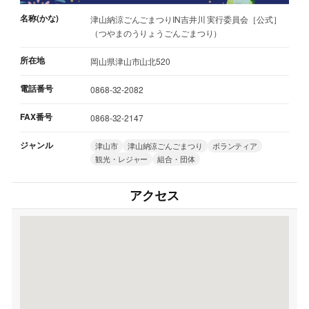
名称(かな)
津山納涼ごんごまつりIN吉井川 実行委員会［公式］
（つやまのうりょうごんごまつり）
所在地
岡山県津山市山北520
電話番号
0868-32-2082
FAX番号
0868-32-2147
ジャンル
津山市
津山納涼ごんごまつり
ボランティア
観光・レジャー
組合・団体
アクセス