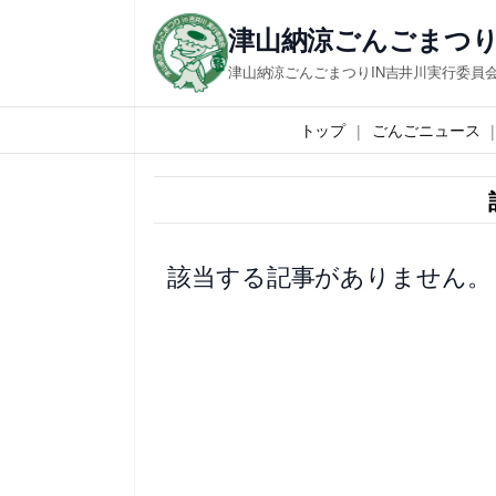
内
津山納涼ごんごまつり
容
津山納涼ごんごまつりIN吉井川実行委員
を
ス
トップ
ごんごニュース
キ
ッ
プ
該当する記事がありません。