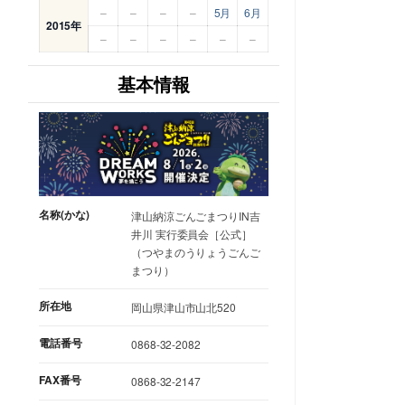
–
–
–
–
5月
6月
2015年
–
–
–
–
–
–
基本情報
名称(かな)
津山納涼ごんごまつりIN吉
井川 実行委員会［公式］
（つやまのうりょうごんご
まつり）
所在地
岡山県津山市山北520
電話番号
0868-32-2082
FAX番号
0868-32-2147