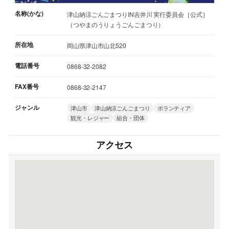
名称(かな)
津山納涼ごんごまつりIN吉井川 実行委員会［公式］
（つやまのうりょうごんごまつり）
所在地
岡山県津山市山北520
電話番号
0868-32-2082
FAX番号
0868-32-2147
ジャンル
津山市
津山納涼ごんごまつり
ボランティア
観光・レジャー
組合・団体
アクセス