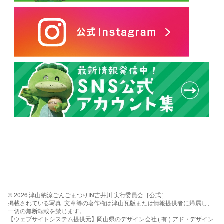
© 2026 津山納涼ごんごまつりIN吉井川 実行委員会［公式］
掲載されている写真･文章等の著作権は津山瓦版または情報提供者に帰属し、
一切の無断転載を禁じます。
【ウェブサイトシステム提供元】岡山県のデザイン会社 ( 有 ) アド・デザイン