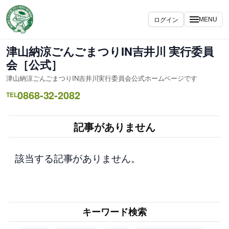
内
容
ログイン
MENU
を
ス
津山納涼ごんごまつりIN吉井川 実行委員
キ
会［公式］
ッ
津山納涼ごんごまつりIN吉井川実行委員会公式ホームページです
プ
0868-32-2082
TEL
記事がありません
該当する記事がありません。
キーワード検索