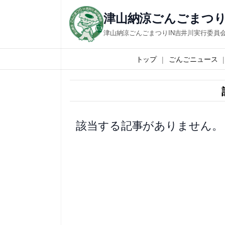
内
津山納涼ごんごまつり
容
津山納涼ごんごまつりIN吉井川実行委員
を
ス
トップ
ごんごニュース
キ
ッ
プ
該当する記事がありません。