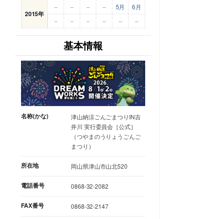
–
–
–
–
5月
6月
2015年
–
–
–
–
–
–
基本情報
名称(かな)
津山納涼ごんごまつりIN吉
井川 実行委員会［公式］
（つやまのうりょうごんご
まつり）
所在地
岡山県津山市山北520
電話番号
0868-32-2082
FAX番号
0868-32-2147