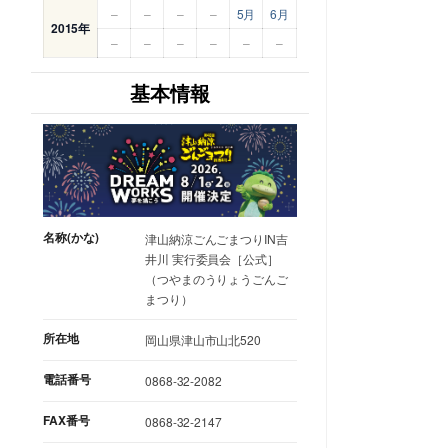
–
–
–
–
5月
6月
2015年
–
–
–
–
–
–
基本情報
名称(かな)
津山納涼ごんごまつりIN吉
井川 実行委員会［公式］
（つやまのうりょうごんご
まつり）
所在地
岡山県津山市山北520
電話番号
0868-32-2082
FAX番号
0868-32-2147