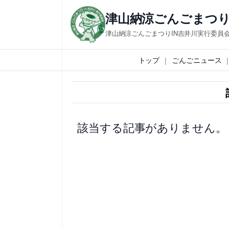
内
津山納涼ごんごまつり
容
津山納涼ごんごまつりIN吉井川実行委員
を
ス
トップ
ごんごニュース
キ
ッ
プ
該当する記事がありません。