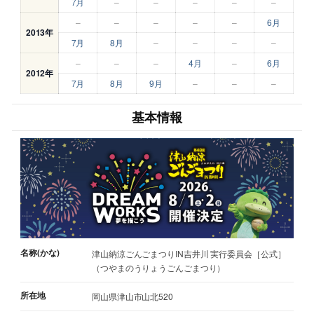
7月
–
–
–
–
–
–
–
–
–
–
6月
2013年
7月
8月
–
–
–
–
–
–
–
4月
–
6月
2012年
7月
8月
9月
–
–
–
基本情報
名称(かな)
津山納涼ごんごまつりIN吉井川 実行委員会［公式］
（つやまのうりょうごんごまつり）
所在地
岡山県津山市山北520