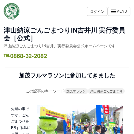
内
容
ログイン
MENU
を
ス
津山納涼ごんごまつりIN吉井川 実行委員
キ
会［公式］
ッ
津山納涼ごんごまつりIN吉井川実行委員会公式ホームページです
プ
0868-32-2082
TEL
加茂フルマラソンに参加してきました
この記事のキーワード
加茂マラソン
津山納涼ごんごまつり
先週の事で
すが、ごん
ごまつりを
PRする為に
加茂フルマ