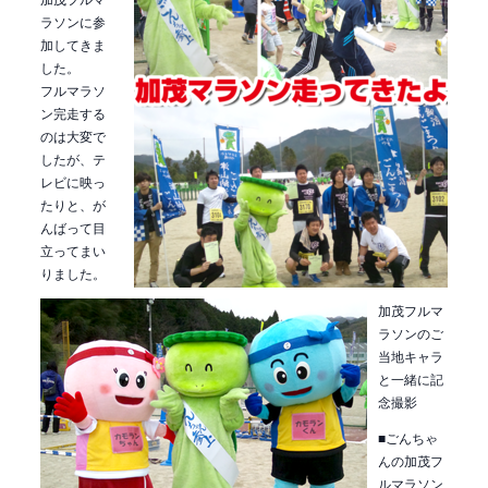
ラソンに参
加してきま
した。
フルマラソ
ン完走する
のは大変で
したが、テ
レビに映っ
たりと、が
んばって目
立ってまい
りました。
加茂フルマ
ラソンのご
当地キャラ
と一緒に記
念撮影
■ごんちゃ
んの加茂フ
ルマラソン