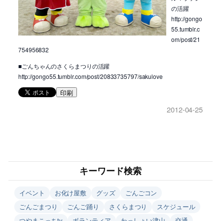
の活躍
http://gongo
55.tumblr.c
om/post/21
754956832
■ごんちゃんのさくらまつりの活躍
http://gongo55.tumblr.com/post/20833735797/sakulove
印刷
2012-04-25
キーワード検索
イベント
お化け屋敷
グッズ
ごんごコン
ごんごまつり
ごんご踊り
さくらまつり
スケジュール
つやまこっちtv
ボランティア
わっしょい津山
交通