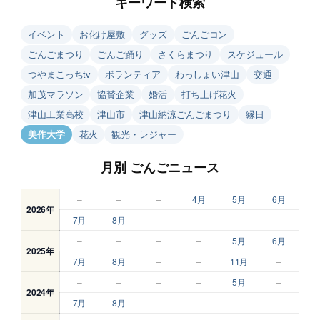
キーワード検索
イベント
お化け屋敷
グッズ
ごんごコン
ごんごまつり
ごんご踊り
さくらまつり
スケジュール
つやまこっちtv
ボランティア
わっしょい津山
交通
加茂マラソン
協賛企業
婚活
打ち上げ花火
津山工業高校
津山市
津山納涼ごんごまつり
縁日
美作大学
花火
観光・レジャー
月別 ごんごニュース
–
–
–
4月
5月
6月
2026年
7月
8月
–
–
–
–
–
–
–
–
5月
6月
2025年
7月
8月
–
–
11月
–
–
–
–
–
5月
–
2024年
7月
8月
–
–
–
–