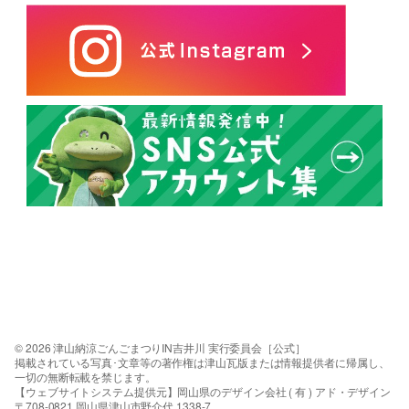
© 2026 津山納涼ごんごまつりIN吉井川 実行委員会［公式］
掲載されている写真･文章等の著作権は津山瓦版または情報提供者に帰属し、
一切の無断転載を禁じます。
【ウェブサイトシステム提供元】岡山県のデザイン会社 ( 有 ) アド・デザイン
〒708-0821 岡山県津山市野介代 1338-7