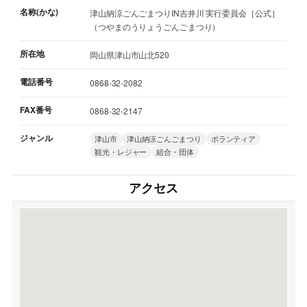
名称(かな)
津山納涼ごんごまつりIN吉井川 実行委員会［公式］
（つやまのうりょうごんごまつり）
所在地
岡山県津山市山北520
電話番号
0868-32-2082
FAX番号
0868-32-2147
ジャンル
津山市
津山納涼ごんごまつり
ボランティア
観光・レジャー
組合・団体
アクセス