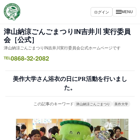
内
容
ログイン
MENU
を
ス
津山納涼ごんごまつりIN吉井川 実行委員
キ
会［公式］
ッ
津山納涼ごんごまつりIN吉井川実行委員会公式ホームページです
プ
0868-32-2082
TEL
美作大学さん浴衣の日にPR活動を行いまし
た。
この記事のキーワード
津山納涼ごんごまつり
美作大学