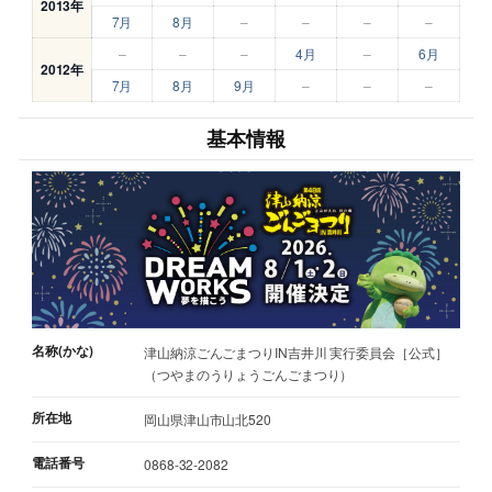
2013年
7月
8月
–
–
–
–
–
–
–
4月
–
6月
2012年
7月
8月
9月
–
–
–
基本情報
名称(かな)
津山納涼ごんごまつりIN吉井川 実行委員会［公式］
（つやまのうりょうごんごまつり）
所在地
岡山県津山市山北520
電話番号
0868-32-2082