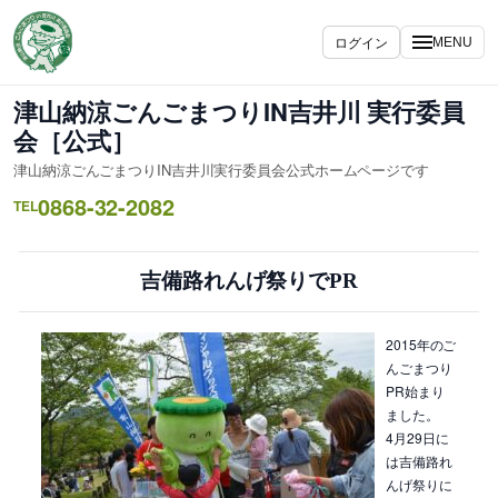
内
容
ログイン
MENU
を
ス
津山納涼ごんごまつりIN吉井川 実行委員
キ
会［公式］
ッ
津山納涼ごんごまつりIN吉井川実行委員会公式ホームページです
プ
0868-32-2082
TEL
吉備路れんげ祭りでPR
2015年のご
んごまつり
PR始まり
ました。
4月29日に
は吉備路れ
んげ祭りに