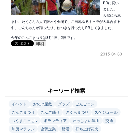
PRに伺い
ました。
天候にも恵
まれ、たくさんの人で賑わう会場で、ご当地ゆるキャラが大集合する
中、ごんちゃんが踊ったり、餅つきを行ったりPRしてきました。
今年のごんごまつりは8月1日、2日です。
印刷
2015-04-30
キーワード検索
イベント
お化け屋敷
グッズ
ごんごコン
ごんごまつり
ごんご踊り
さくらまつり
スケジュール
つやまこっちtv
ボランティア
わっしょい津山
交通
加茂マラソン
協賛企業
婚活
打ち上げ花火