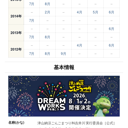
7月
8月
–
–
–
–
–
2月
–
4月
5月
6月
2014年
7月
–
–
–
–
–
–
–
–
–
–
6月
2013年
7月
8月
–
–
–
–
–
–
–
4月
–
6月
2012年
7月
8月
9月
–
–
–
基本情報
名称(かな)
津山納涼ごんごまつりIN吉井川 実行委員会［公式］