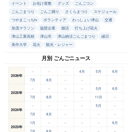
イベント
お化け屋敷
グッズ
ごんごコン
ごんごまつり
ごんご踊り
さくらまつり
スケジュール
つやまこっちtv
ボランティア
わっしょい津山
交通
加茂マラソン
協賛企業
婚活
打ち上げ花火
津山工業高校
津山市
津山納涼ごんごまつり
縁日
美作大学
花火
観光・レジャー
月別 ごんごニュース
–
–
–
4月
5月
6月
2026年
7月
8月
–
–
–
–
–
–
–
–
5月
6月
2025年
7月
8月
–
–
11月
–
–
–
–
–
5月
–
2024年
7月
8月
–
–
–
–
1月
–
–
–
–
6月
2023年
7月
8月
–
–
–
–