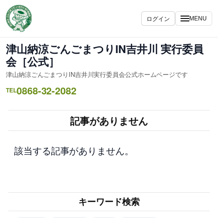
内
容
ログイン
MENU
を
ス
津山納涼ごんごまつりIN吉井川 実行委員
キ
会［公式］
ッ
津山納涼ごんごまつりIN吉井川実行委員会公式ホームページです
プ
0868-32-2082
TEL
記事がありません
該当する記事がありません。
キーワード検索