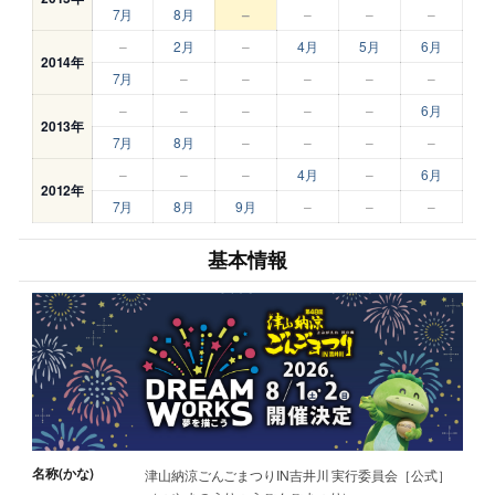
7月
8月
–
–
–
–
–
2月
–
4月
5月
6月
2014年
7月
–
–
–
–
–
–
–
–
–
–
6月
2013年
7月
8月
–
–
–
–
–
–
–
4月
–
6月
2012年
7月
8月
9月
–
–
–
基本情報
名称(かな)
津山納涼ごんごまつりIN吉井川 実行委員会［公式］