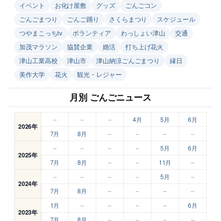
イベント
お化け屋敷
グッズ
ごんごコン
ごんごまつり
ごんご踊り
さくらまつり
スケジュール
つやまこっちtv
ボランティア
わっしょい津山
交通
加茂マラソン
協賛企業
婚活
打ち上げ花火
津山工業高校
津山市
津山納涼ごんごまつり
縁日
美作大学
花火
観光・レジャー
月別 ごんごニュース
–
–
–
4月
5月
6月
2026年
7月
8月
–
–
–
–
–
–
–
–
5月
6月
2025年
7月
8月
–
–
11月
–
–
–
–
–
5月
–
2024年
7月
8月
–
–
–
–
1月
–
–
–
–
6月
2023年
7月
8月
–
–
–
–