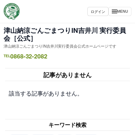
内
容
ログイン
MENU
を
ス
津山納涼ごんごまつりIN吉井川 実行委員
キ
会［公式］
ッ
津山納涼ごんごまつりIN吉井川実行委員会公式ホームページです
プ
0868-32-2082
TEL
記事がありません
該当する記事がありません。
キーワード検索