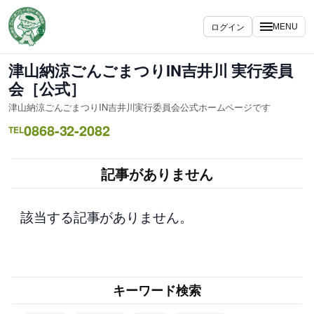
内
容
ログイン
MENU
を
ス
津山納涼ごんごまつりIN吉井川 実行委員
キ
会［公式］
ッ
津山納涼ごんごまつりIN吉井川実行委員会公式ホームページです
プ
0868-32-2082
TEL
記事がありません
該当する記事がありません。
キーワード検索