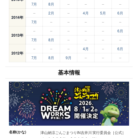
7月
8月
–
–
–
–
–
2月
–
4月
5月
6月
2014年
7月
–
–
–
–
–
–
–
–
–
–
6月
2013年
7月
8月
–
–
–
–
–
–
–
4月
–
6月
2012年
7月
8月
9月
–
–
–
基本情報
名称(かな)
津山納涼ごんごまつりIN吉井川 実行委員会［公式］