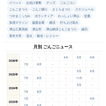
イベント
お化け屋敷
グッズ
ごんごコン
ごんごまつり
ごんご踊り
さくらまつり
スケジュール
つやまこっちtv
ボランティア
わっしょい津山
交通
加茂マラソン
協賛企業
婚活
打ち上げ花火
津山工業高校
津山市
津山納涼ごんごまつり
縁日
美作大学
花火
観光・レジャー
月別 ごんごニュース
–
–
–
4月
5月
6月
2026年
7月
8月
–
–
–
–
–
–
–
–
5月
6月
2025年
7月
8月
–
–
11月
–
–
–
–
–
5月
–
2024年
7月
8月
–
–
–
–
1月
–
–
–
–
6月
2023年
7月
8月
–
–
–
–