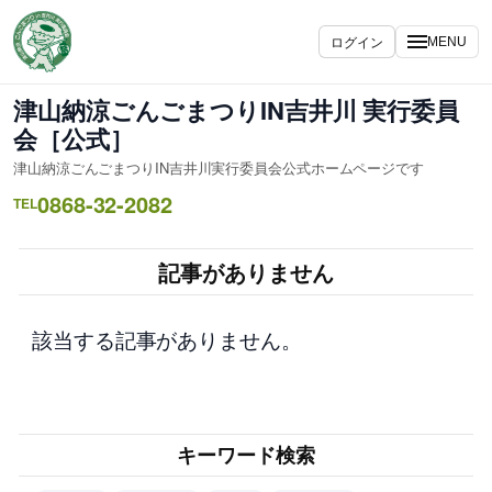
内
容
ログイン
MENU
を
ス
津山納涼ごんごまつりIN吉井川 実行委員
キ
会［公式］
ッ
津山納涼ごんごまつりIN吉井川実行委員会公式ホームページです
プ
0868-32-2082
TEL
記事がありません
該当する記事がありません。
キーワード検索