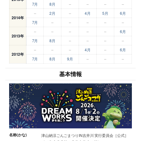
7月
8月
–
–
–
–
–
2月
–
4月
5月
6月
2014年
7月
–
–
–
–
–
–
–
–
–
–
6月
2013年
7月
8月
–
–
–
–
–
–
–
4月
–
6月
2012年
7月
8月
9月
–
–
–
基本情報
名称(かな)
津山納涼ごんごまつりIN吉井川 実行委員会［公式］