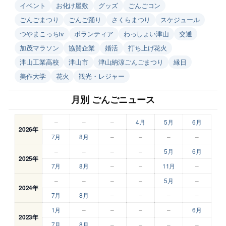
イベント
お化け屋敷
グッズ
ごんごコン
ごんごまつり
ごんご踊り
さくらまつり
スケジュール
つやまこっちtv
ボランティア
わっしょい津山
交通
加茂マラソン
協賛企業
婚活
打ち上げ花火
津山工業高校
津山市
津山納涼ごんごまつり
縁日
美作大学
花火
観光・レジャー
月別 ごんごニュース
–
–
–
4月
5月
6月
2026年
7月
8月
–
–
–
–
–
–
–
–
5月
6月
2025年
7月
8月
–
–
11月
–
–
–
–
–
5月
–
2024年
7月
8月
–
–
–
–
1月
–
–
–
–
6月
2023年
7月
8月
–
–
–
–