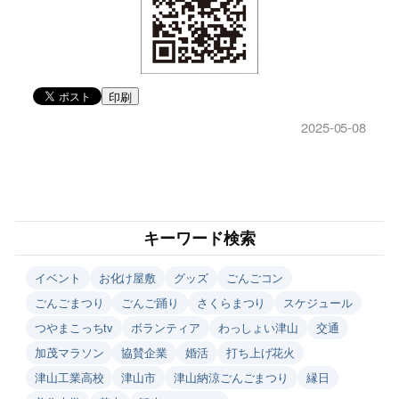
印刷
2025-05-08
キーワード検索
イベント
お化け屋敷
グッズ
ごんごコン
ごんごまつり
ごんご踊り
さくらまつり
スケジュール
つやまこっちtv
ボランティア
わっしょい津山
交通
加茂マラソン
協賛企業
婚活
打ち上げ花火
津山工業高校
津山市
津山納涼ごんごまつり
縁日