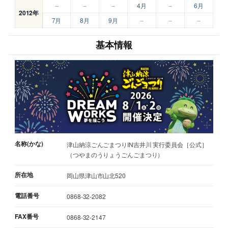
–
–
–
4月
–
6月
2012年
7月
8月
9月
–
–
–
基本情報
名称(かな)
津山納涼ごんごまつりIN吉井川 実行委員会［公式］
（つやまのうりょうごんごまつり）
所在地
岡山県津山市山北520
電話番号
0868-32-2082
FAX番号
0868-32-2147