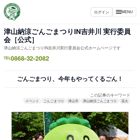
内
容
ログイン
MENU
を
ス
津山納涼ごんごまつりIN吉井川 実行委員
キ
会［公式］
ッ
津山納涼ごんごまつりIN吉井川実行委員会公式ホームページです
プ
0868-32-2082
TEL
ごんごまつり、今年もやってくるごん！
この記事のキーワード
イベント
ごんごまつり
津山市
津山納涼ごんごまつり
花火