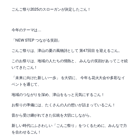
ごんご祭り2025のスローガンが決定したごん！
今年のテーマは…
「NEW STEP つながる笑顔」
ごんご祭りは、津山の夏の風物詩として 第47回目 を迎えるごん。
このお祭りは、地域の人たちの情熱と、 みんなの笑顔があってこそ続
いてきたごん！
「未来に向けた新しい一歩」 を大切に、 今年も花火大会や多彩なイ
ベントを通じて、
地域のつながりを深め、津山をもっと元気にするごん！
お祭りの準備には、たくさんの人の想いが詰まっているごん！
昔から受け継がれてきた伝統を大切にしながら、
新しい時代にふさわしい「ごんご祭り」をつくるために、みんなで力
を合わせるごん！